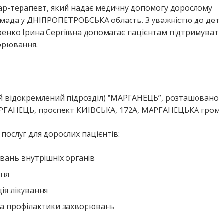
кар-терапевт, який надає медичну допомогу дорослому
ада у ДНІПРОПЕТРОВСЬКА область. З уважністю до де
ренко Ірина Сергіївна допомагає пацієнтам підтримува
ворювання.
ший відокремлений підрозділ) “МАРГАНЕЦЬ”, розташовано
РГАНЕЦЬ, проспект КИЇВСЬКА, 172А, МАРГАНЕЦЬКА гром
ослуг для дорослих пацієнтів:
вань внутрішніх органів
ння
ія лікування
та профілактики захворювань