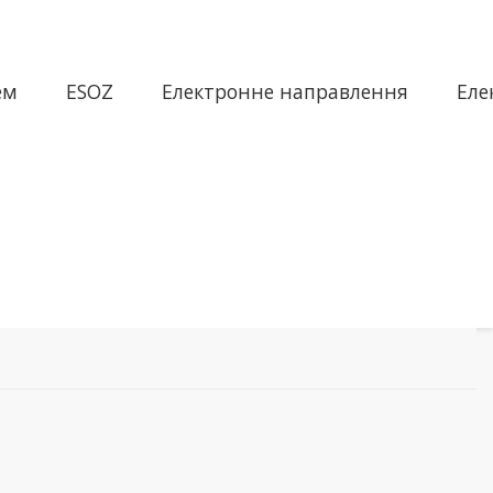
ем
ESOZ
Електронне направлення
Еле