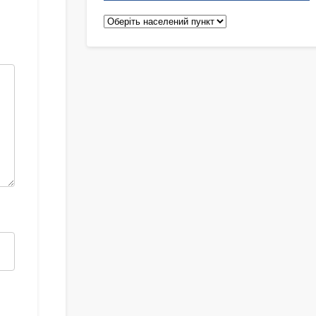
Педіатри