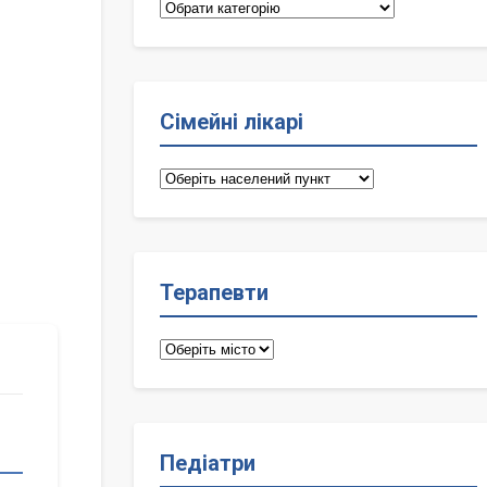
Категорії
Сімейні лікарі
Сімейні
лікарі
Терапевти
Терапевти
Педіатри