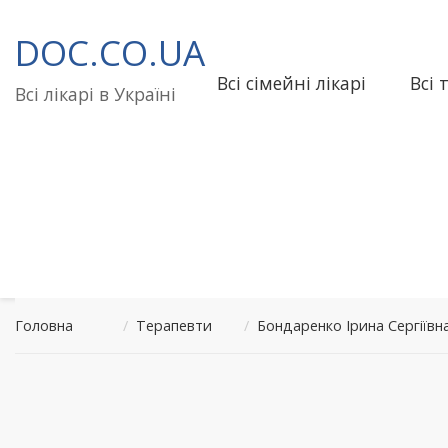
Перейти
до
DOC.CO.UA
вмісту
Всі сімейні лікарі
Всі 
Всі лікарі в Україні
Головна
/
Терапевти
/
Бондаренко Ірина Сергії