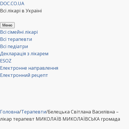
Перейти
DOC.CO.UA
до
Всі лікарі в Україні
вмісту
Меню
Всі сімейні лікарі
Всі терапевти
Всі педіатри
Декларація з лікарем
ESOZ
Електронне направлення
Електронний рецепт
Головна
/
Терапевти
/
Белецька Світлана Василівна –
лікар терапевт МИКОЛАЇВ МИКОЛАЇВСЬКА громада