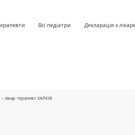
терапевти
Всі педіатри
Декларація з лікар
 – лікар терапевт ХАРКІВ