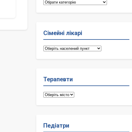
Категорії
Сімейні лікарі
Сімейні
лікарі
Терапевти
Терапевти
Педіатри