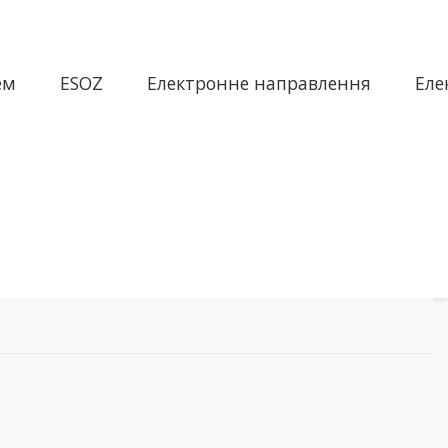
ем
ESOZ
Електронне направлення
Еле