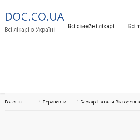
Перейти
до
DOC.CO.UA
вмісту
Всі сімейні лікарі
Всі 
Всі лікарі в Україні
Головна
/
Терапевти
/
Баркар Наталія Вікторовна