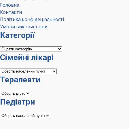
Головна
Контакти
Політика конфідеціальності
Умови використання
Категорії
Категорії
Сімейні лікарі
Сімейні
лікарі
Терапевти
Терапевти
Педіатри
Педіатри