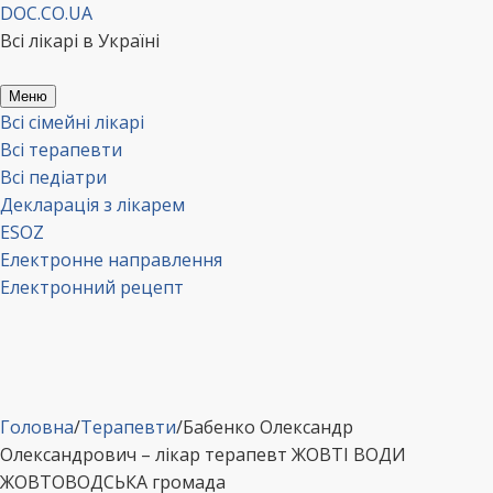
Перейти
DOC.CO.UA
до
Всі лікарі в Україні
вмісту
Меню
Всі сімейні лікарі
Всі терапевти
Всі педіатри
Декларація з лікарем
ESOZ
Електронне направлення
Електронний рецепт
Головна
/
Терапевти
/
Бабенко Олександр
Олександрович – лікар терапевт ЖОВТІ ВОДИ
ЖОВТОВОДСЬКА громада