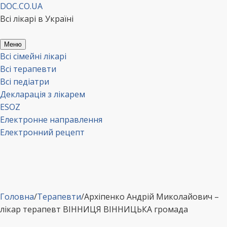
Перейти
DOC.CO.UA
до
Всі лікарі в Україні
вмісту
Меню
Всі сімейні лікарі
Всі терапевти
Всі педіатри
Декларація з лікарем
ESOZ
Електронне направлення
Електронний рецепт
Головна
/
Терапевти
/
Архіпенко Андрій Миколайович –
лікар терапевт ВІННИЦЯ ВІННИЦЬКА громада