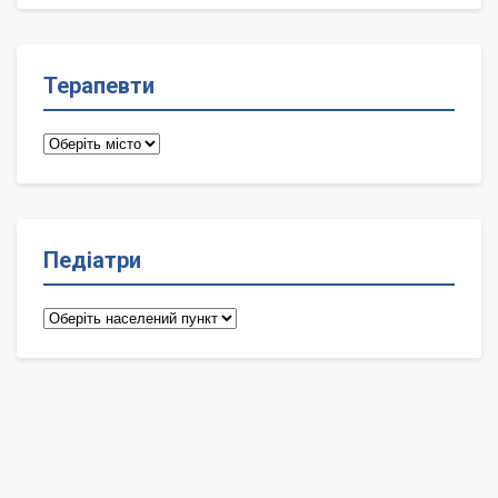
Терапевти
Терапевти
Педіатри
Педіатри