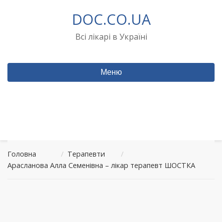
Перейти
DOC.CO.UA
до
вмісту
Всі лікарі в Україні
Меню
Головна
/
Терапевти
/
Арасланова Алла Семенівна – лікар терапевт ШОСТКА