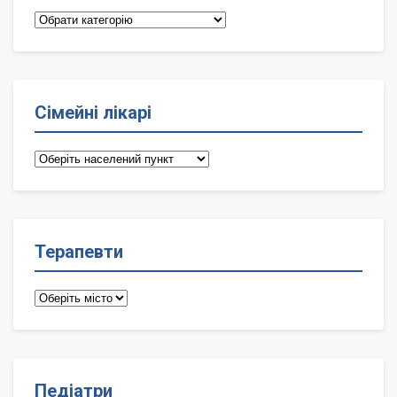
Категорії
Сімейні лікарі
Сімейні
лікарі
Терапевти
Терапевти
Педіатри