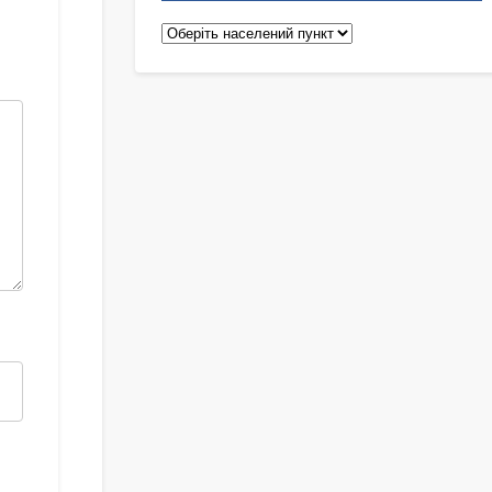
Педіатри