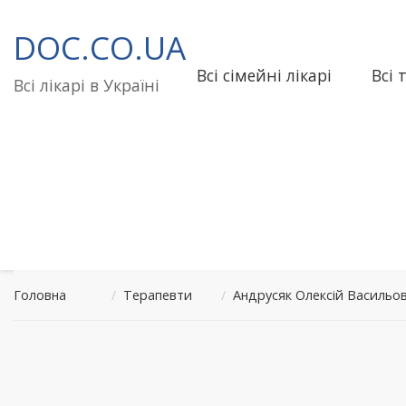
Перейти
до
DOC.CO.UA
вмісту
Всі сімейні лікарі
Всі 
Всі лікарі в Україні
Головна
/
Терапевти
/
Андрусяк Олексій Васильо