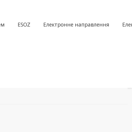
ем
ESOZ
Електронне направлення
Еле