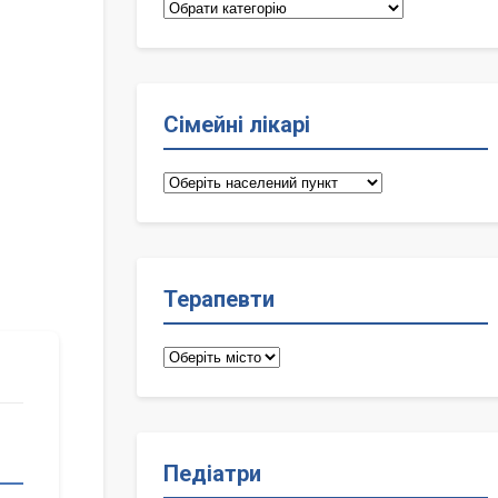
Категорії
Сімейні лікарі
Сімейні
лікарі
Терапевти
Терапевти
Педіатри