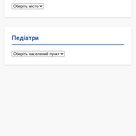
Терапевти
Педіатри
Педіатри