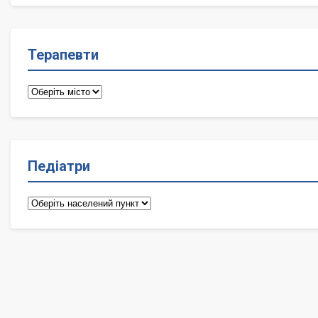
Терапевти
Терапевти
Педіатри
Педіатри