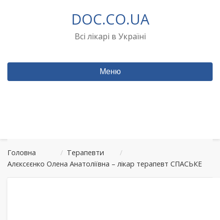
Перейти
DOC.CO.UA
до
вмісту
Всі лікарі в Україні
Меню
Головна
/
Терапевти
/
Алєксєєнко Олена Анатоліївна – лікар терапевт СПАСЬКЕ