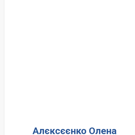
Алєксєєнко Олена