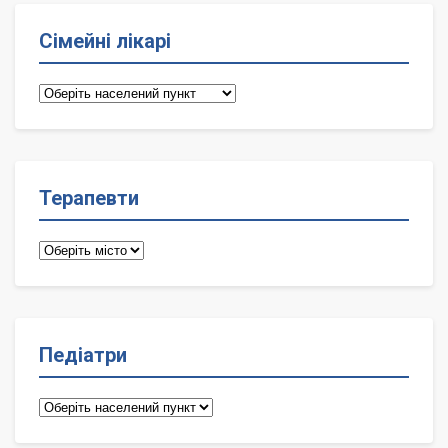
Сімейні лікарі
Сімейні
лікарі
Терапевти
Терапевти
Педіатри
Педіатри