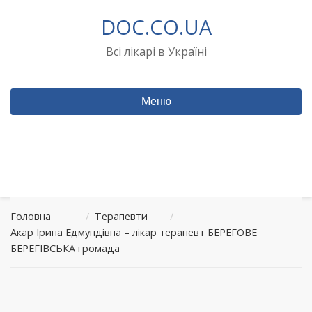
Перейти
DOC.CO.UA
до
вмісту
Всі лікарі в Україні
Меню
Головна
/
Терапевти
/
Акар Ірина Едмундівна – лікар терапевт БЕРЕГОВЕ
БЕРЕГІВСЬКА громада