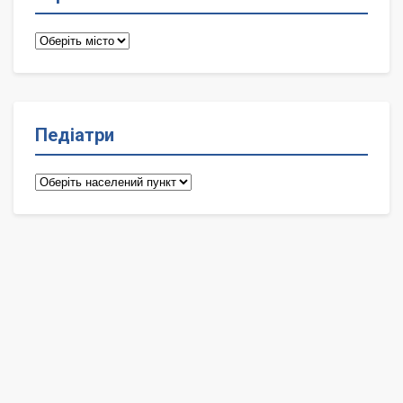
Терапевти
Педіатри
Педіатри