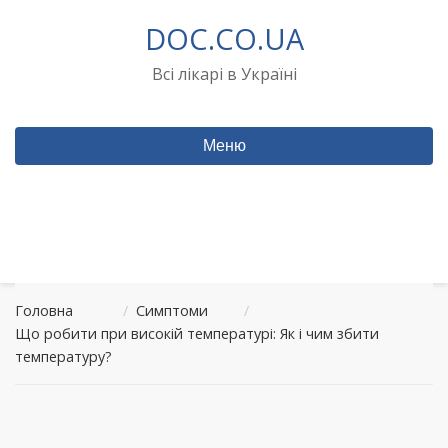
Перейти
DOC.CO.UA
до
вмісту
Всі лікарі в Україні
Меню
Головна
/
Симптоми
/
Що робити при високій температурі: Як і чим збити
температуру?