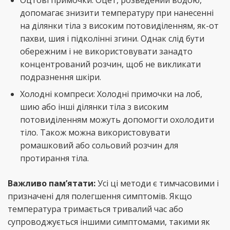
Оцтові примочки: Оцет, розведений водою,
допомагає знизити температуру при нанесенні
на ділянки тіла з високим потовиділенням, як-от
пахви, шия і підколінні згини. Однак слід бути
обережним і не використовувати занадто
концентрований розчин, щоб не викликати
подразнення шкіри.
Холодні компреси: Холодні примочки на лоб,
шию або інші ділянки тіла з високим
потовиділенням можуть допомогти охолодити
тіло. Також можна використовувати
ромашковий або сольовий розчин для
протирання тіла.
Важливо пам’ятати:
Усі ці методи є тимчасовими і
призначені для полегшення симптомів. Якщо
температура тримається тривалий час або
супроводжується іншими симптомами, такими як