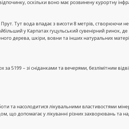
ідпочинку, оскільки воно має розвинену курортну інфр
 Прут. Тут вода впадає з висоти 8 метрів, створюючи н
йбільший у Карпатах гуцульський сувенірний ринок, де
еного дерева, шкіри, вовни та інших натуральних матері
ох за 5199 – зі сніданками та вечерями, безлімітним від
рботи та насолодитися лікувальними властивостями мін
дом, що допомагає у лікуванні різних захворювань та на