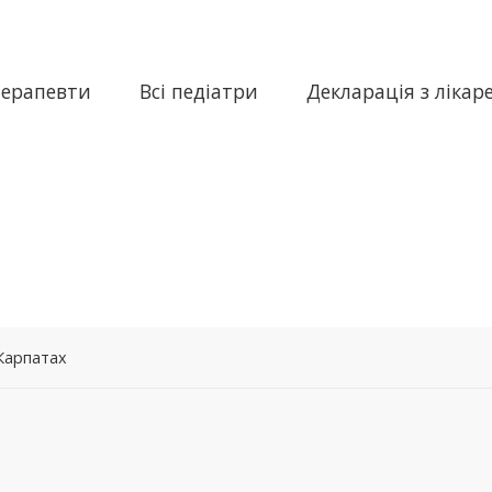
терапевти
Всі педіатри
Декларація з лікар
 Карпатах