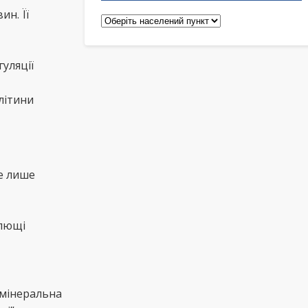
н. Її
Педіатри
уляції
літини
е лише
ілющі
 мінеральна