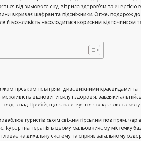
ється від зимового сну, вітрила здоров’ям та енергією 
олини вкриває шафран та підсніжники. Отже, подорож до
 але й можливість насолодитися корисним відпочинком т
віжим гірським повітрям, дивовижними краєвидами та
можливість відновити силу і здоров’я, завдяки альпійс
 — водоспад Пробій, що зачаровує своєю красою та могу
риваблює туристів своїм свіжим гірським повітрям, чар
. Курортна терапія в цьому мальовничому містечку баз
впливає на дихальну систему та сприяє загальному озд