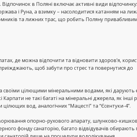
у. Відпочинок в Поляні включає активні види відпочинку:
ржава і Руна, а взимку – насолодитися катанням на лиж
дйомників та лижних трас, що робить Поляну привабливи
атах, де можна відпочити та відновити здоров’я, кори
приїжджають, щоб забути про стрес та повернутися до
ома своїми цілющими мінеральними водами, які дарують
Карпати не такі багаті на мінеральні джерела, як інші р
цілющих вод, аналогічних “Мацесті” та “Єсентуки-4”.
ахворювання опорно-рухового апарату, шлунково-кишко
ерного фонду санаторію, багато відвідувачів обирають
чи санаторій лише на процедури водолікування.