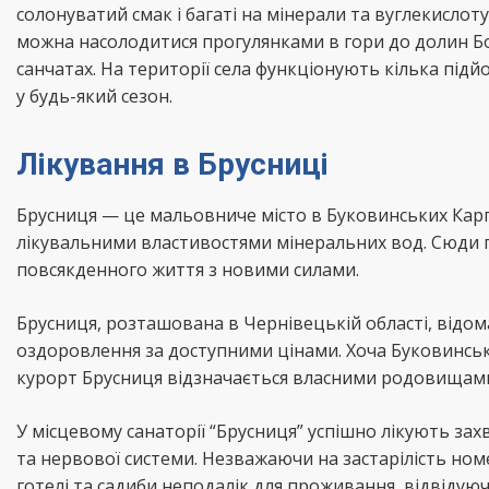
солонуватий смак і багаті на мінерали та вуглекислот
можна насолодитися прогулянками в гори до долин Бо
санчатах. На території села функціонують кілька пі
у будь-який сезон.
Лікування в Брусниці
Брусниця — це мальовниче місто в Буковинських Карп
лікувальними властивостями мінеральних вод. Сюди 
повсякденного життя з новими силами.
Брусниця, розташована в Чернівецькій області, від
оздоровлення за доступними цінами. Хоча Буковинські 
курорт Брусниця відзначається власними родовищами 
У місцевому санаторії “Брусниця” успішно лікують з
та нервової системи. Незважаючи на застарілість ном
готелі та садиби неподалік для проживання, відвідую