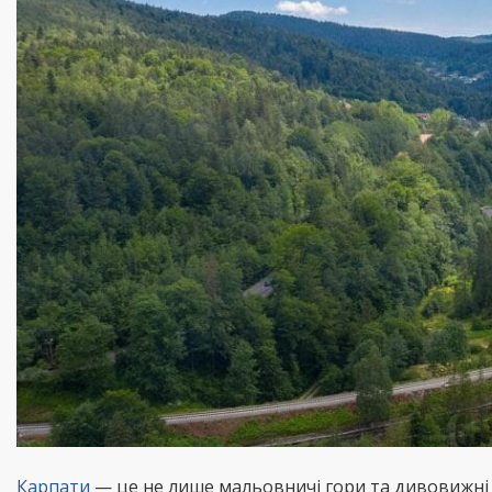
Карпати
— це не лише мальовничі гори та дивовижні п