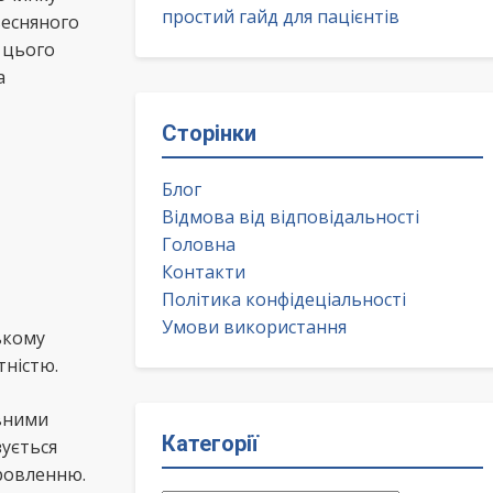
простий гайд для пацієнтів
весняного
 цього
а
Сторінки
Блог
Відмова від відповідальності
Головна
Контакти
Політика конфідеціальності
Умови використання
ькому
тністю.
івними
Категорії
ується
оровленню.