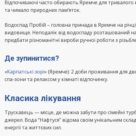
Відпочиваючі часто обирають Яремче для тривалого в
та чимало природних пам’яток.
Водоспад Пробій – головна принада в Яремче на річці
видовище. Неподалік від водоспаду розташований на
придбати різноманітні вироби ручної роботи з різьбл
Де зупинитися?
«
Карпатські зорі
» (Яремче): 2 доби проживання для дв
спа-зони та релаксом у кімнаті відпочинку.
Класика лікування
Трускавець — місце, де можна забути про сімейні ту
джерел. Вода “Нафтуся” відома своїм унікальним скла
енергії та життєвих сил.