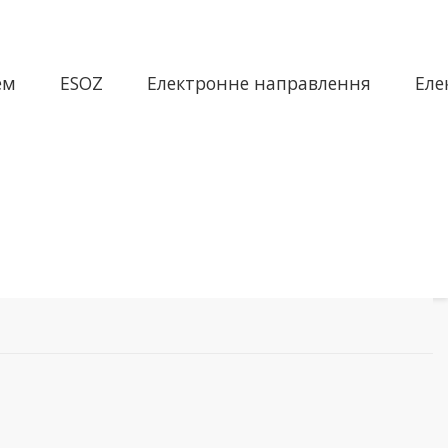
ем
ESOZ
Електронне направлення
Еле