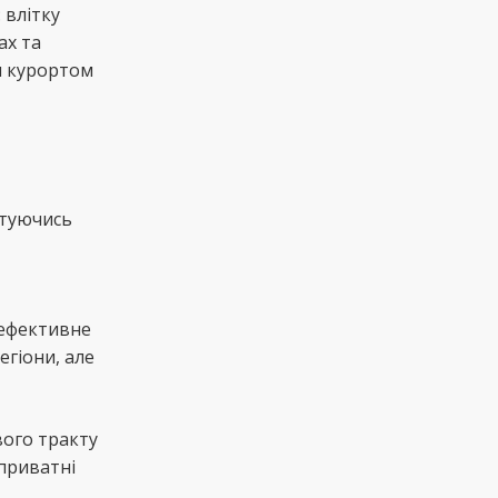
 влітку
ах та
м курортом
стуючись
 ефективне
егіони, але
вого тракту
 приватні