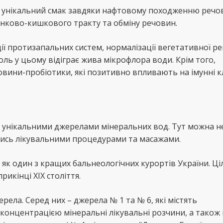
 унікальний смак завдяки нафтовому походженню речови
унково-кишкового тракту та обміну речовин.
ї протизапальних систем, нормалізації вегетативної рег
оль у цьому відіграє жива мікрофлора води. Крім того,
овини-пробіотики, які позитивно впливають на імунні к
 унікальними джерелами мінеральних вод. Тут можна н
чись лікувальними процедурами та масажами.
 як один з кращих бальнеологічних курортів України. Ц
икінці XIX століття.
рела. Серед них – джерела № 1 та № 6, які містять
а концентрацією мінеральні лікувальні розчини, а також