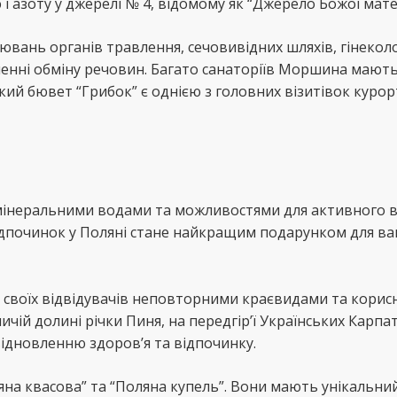
і азоту у джерелі № 4, відомому як “Джерело Божої матер
ювань органів травлення, сечовивідних шляхів, гінекол
енні обміну речовин. Багато санаторіїв Моршина мают
ький бювет “Грибок” є однією з головних візитівок курор
мінеральними водами та можливостями для активного в
дпочинок у Поляні стане найкращим подарунком для в
є своїх відвідувачів неповторними краєвидами та кори
й долині річки Пиня, на передгір’ї Українських Карпат
відновленню здоров’я та відпочинку.
ляна квасова” та “Поляна купель”. Вони мають унікальни