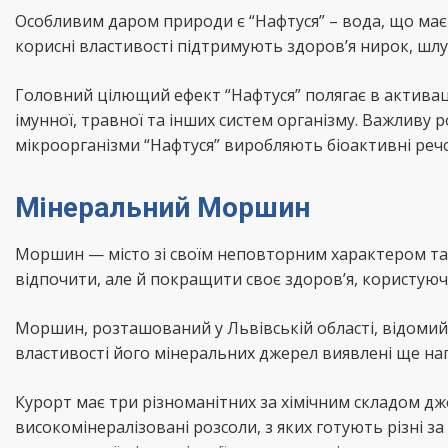
Особливим даром природи є “Нафтуся” – вода, що має
корисні властивості підтримують здоров’я нирок, шл
Головний цілющий ефект “Нафтуся” полягає в активаці
імунної, травної та інших систем організму. Важливу р
мікроорганізми “Нафтуся” виробляють біоактивні реч
Мінеральний Моршин
Моршин — місто зі своїм неповторним характером та
відпочити, але й покращити своє здоров’я, користую
Моршин, розташований у Львівській області, відомий
властивості його мінеральних джерел виявлені ще напр
Курорт має три різноманітних за хімічним складом дже
високомінералізовані розсоли, з яких готують різні з