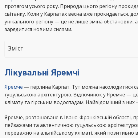
протягом усього року. Природа цього регіону прокида
світанку. Коли у Карпатах весна вже прокидається, д
унікального регіону — це не лише зміна обстановки,
зарядитися новими силами.
Зміст
Лікувальні Яремчі
Яремче
— перлина Карпат. Тут можна насолодитися с
гуцульською архітектурою. Відпочинок у Яремче — це 
клімату та гірським водоспадам. Найвідоміший з них
Яремче, розташоване в Івано-Франківській області, п
пейзажами та автентичною гуцульською архітектурою
переважно на альпійському кліматі, який позитивно 