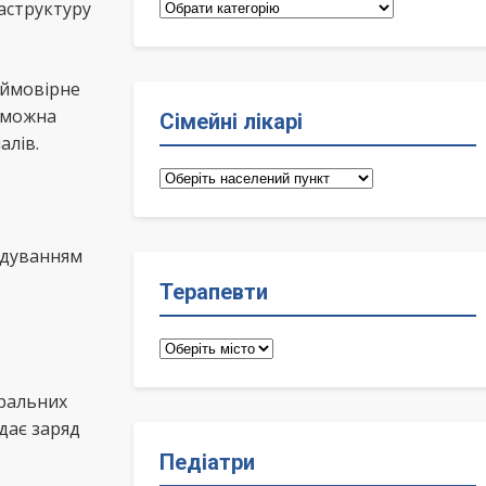
Категорії
аструктуру
еймовірне
 можна
Сімейні лікарі
алів.
Сімейні
лікарі
відуванням
Терапевти
Терапевти
еральних
дає заряд
Педіатри