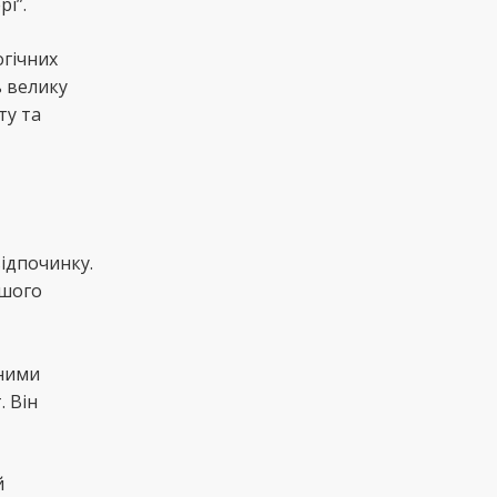
і”.
огічних
ь велику
ту та
ідпочинку.
ашого
сними
. Він
й