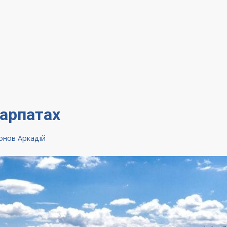
Карпатах
онов Аркадій