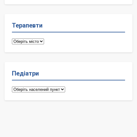
лікарі
Терапевти
Терапевти
Педіатри
Педіатри