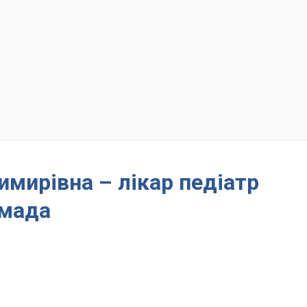
мирівна – лікар педіатр
мада