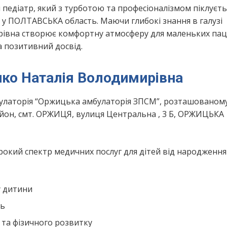
педіатр, який з турботою та професіоналізмом піклуєть
у ПОЛТАВСЬКА область. Маючи глибокі знання в галузі
івна створює комфортну атмосферу для маленьких пац
а позитивний досвід.
ко Наталія Володимирівна
латорія “Оржицька амбулаторія ЗПСМ”, розташованому
он, смт. ОРЖИЦЯ, вулиця Центральна , 3 Б, ОРЖИЦЬКА
окий спектр медичних послуг для дітей від народження
у дитини
нь
 та фізичного розвитку