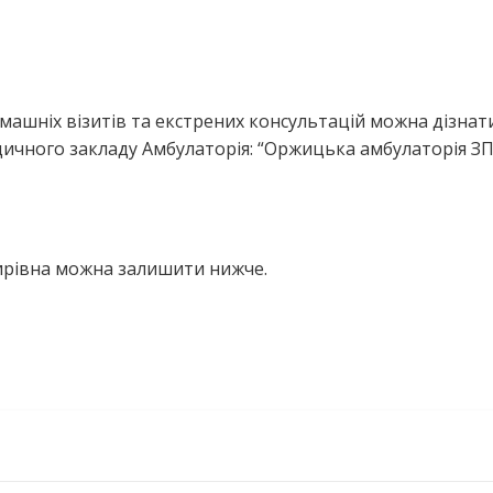
ашніх візитів та екстрених консультацій можна дізнати
ичного закладу Амбулаторія: “Оржицька амбулаторія З
ирівна можна залишити нижче.