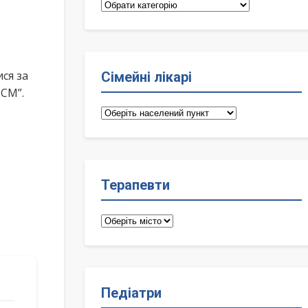
Категорії
ся за
Сімейні лікарі
ПСМ”.
Сімейні
лікарі
Терапевти
Терапевти
Педіатри