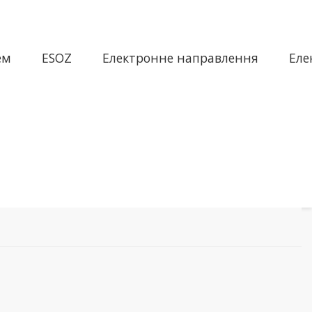
ем
ESOZ
Електронне направлення
Еле