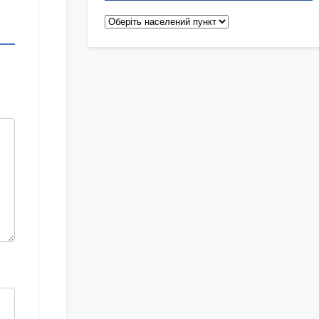
Педіатри