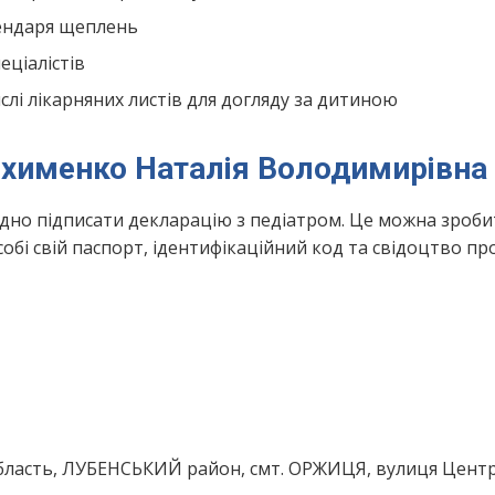
лендаря щеплень
ціалістів
лі лікарняних листів для догляду за дитиною
Юхименко Наталія Володимирівна
ідно підписати декларацію з педіатром. Це можна зроби
обі свій паспорт, ідентифікаційний код та свідоцтво пр
бласть, ЛУБЕНСЬКИЙ район, смт. ОРЖИЦЯ, вулиця Цент