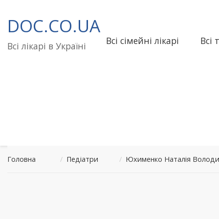
Перейти
до
DOC.CO.UA
вмісту
Всі сімейні лікарі
Всі 
Всі лікарі в Україні
Головна
/
Педіатри
/
Юхименко Наталія Володи