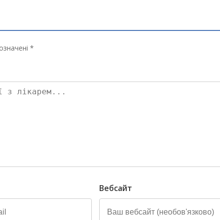
означені *
Вебсайт