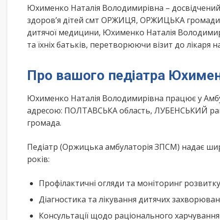
Юхименко Наталія Володимирівна – досвідчений 
здоров’я дітей смт ОРЖИЦЯ, ОРЖИЦЬКА громади 
дитячої медицини, Юхименко Наталія Володимир
та їхніх батьків, перетворюючи візит до лікаря н
Про вашого педіатра Юхимен
Юхименко Наталія Володимирівна працює у Амбу
адресою: ПОЛТАВСЬКА область, ЛУБЕНСЬКИЙ рай
громада.
Педіатр (Оржицька амбулаторія ЗПСМ) надає шир
років:
Профілактичні огляди та моніторинг розвитк
Діагностика та лікування дитячих захворюва
Консультації щодо раціонального харчування