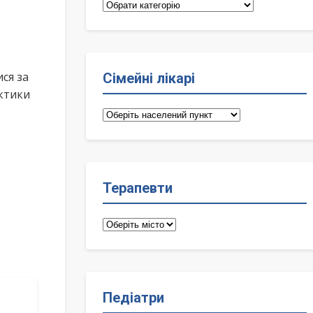
Категорії
ся за
Сімейні лікарі
актики
Сімейні
лікарі
Терапевти
Терапевти
Педіатри