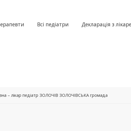
терапевти
Всі педіатри
Декларація з лікар
вна – лікар педіатр ЗОЛОЧІВ ЗОЛОЧІВСЬКА громада