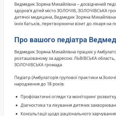
Ведмедик Зоряна Михайлівна – досвідчений педіа
здоров’я дітей місто ЗОЛОЧІВ, ЗОЛОЧІВСЬКА гром
дитячої медицини, Ведмедик Зоряна Михайлівна
їхніх батьків, перетворюючи візит до лікаря на 
Про вашого педіатра Ведмед
Ведмедик Зоряна Михайлівна працює у Амбулатор
розташованому за адресою: ЛЬВІВСЬКА область, 
ЗОЛОЧІВСЬКА громада.
Педіатр (Амбулаторія групової практики м.Золочі
народження до 18 років:
Профілактичні огляди та моніторинг розвитк
Діагностика та лікування дитячих захворюва
Консультації щодо раціонального харчування