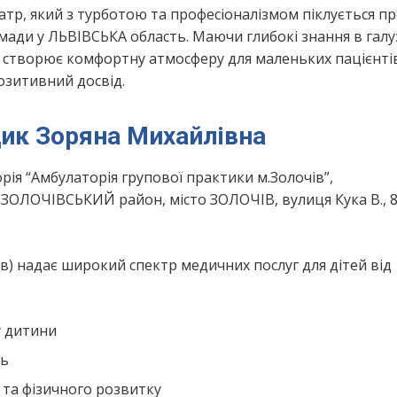
тр, який з турботою та професіоналізмом піклується п
ади у ЛЬВІВСЬКА область. Маючи глибокі знання в галу
 створює комфортну атмосферу для маленьких пацієнті
позитивний досвід.
ик Зоряна Михайлівна
ія “Амбулаторія групової практики м.Золочів”,
ЗОЛОЧІВСЬКИЙ район, місто ЗОЛОЧІВ, вулиця Кука В., 8
в) надає широкий спектр медичних послуг для дітей від
у дитини
нь
 та фізичного розвитку