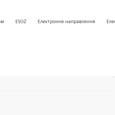
ем
ESOZ
Електронне направлення
Еле