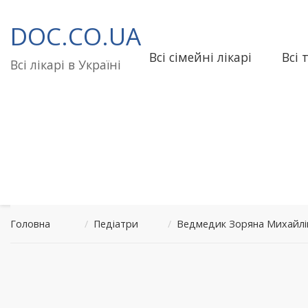
Перейти
до
DOC.CO.UA
вмісту
Всі сімейні лікарі
Всі 
Всі лікарі в Україні
Головна
/
Педіатри
/
Ведмедик Зоряна Михайлі