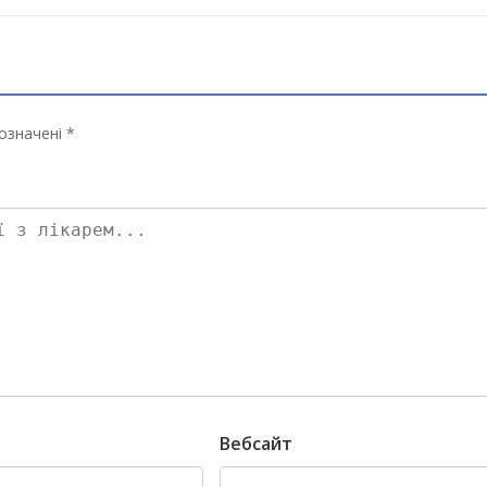
означені *
Вебсайт