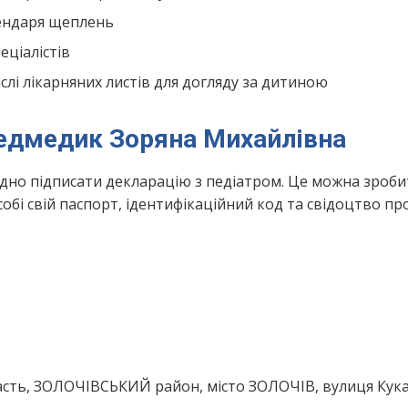
лендаря щеплень
ціалістів
лі лікарняних листів для догляду за дитиною
Ведмедик Зоряна Михайлівна
ідно підписати декларацію з педіатром. Це можна зроби
обі свій паспорт, ідентифікаційний код та свідоцтво пр
асть, ЗОЛОЧІВСЬКИЙ район, місто ЗОЛОЧІВ, вулиця Кука В