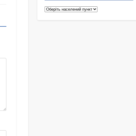
Педіатри