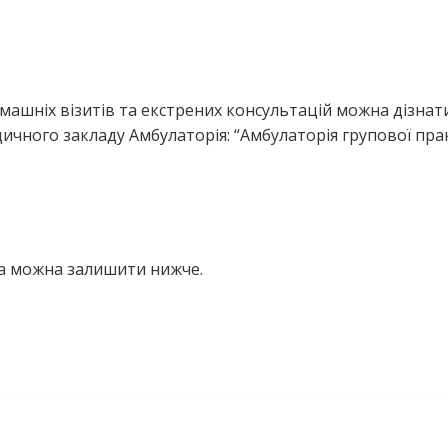
ашніх візитів та екстрених консультацій можна дізнати
ичного закладу Амбулаторія: “Амбулаторія групової пр
на можна залишити нижче.