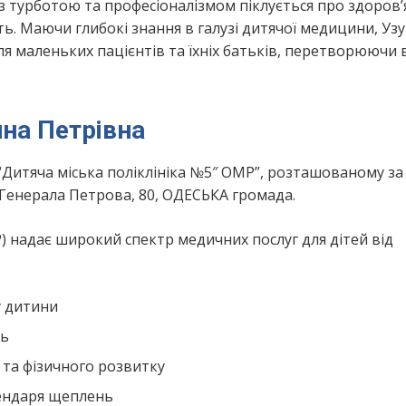
 з турботою та професіоналізмом піклується про здоров’
. Маючи глибокі знання в галузі дитячої медицини, Уз
 маленьких пацієнтів та їхніх батьків, перетворюючи 
ина Петрівна
“Дитяча міська поліклініка №5″ ОМР”, розташованому за
 Генерала Петрова, 80, ОДЕСЬКА громада.
) надає широкий спектр медичних послуг для дітей від
у дитини
нь
 та фізичного розвитку
лендаря щеплень