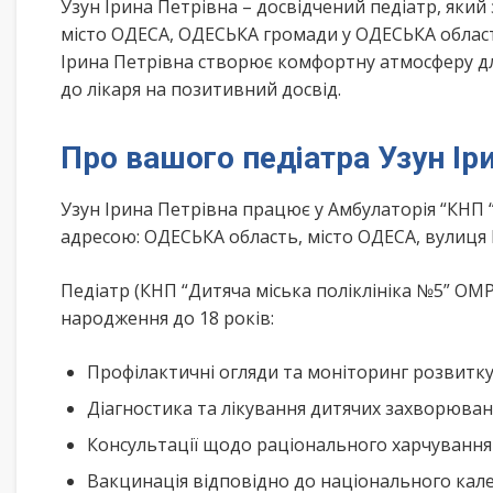
Узун Ірина Петрівна – досвідчений педіатр, який
місто ОДЕСА, ОДЕСЬКА громади у ОДЕСЬКА область
Ірина Петрівна створює комфортну атмосферу для
до лікаря на позитивний досвід.
Про вашого педіатра Узун Ір
Узун Ірина Петрівна працює у Амбулаторія “КНП 
адресою: ОДЕСЬКА область, місто ОДЕСА, вулиця
Педіатр (КНП “Дитяча міська поліклініка №5” ОМР
народження до 18 років:
Профілактичні огляди та моніторинг розвитк
Діагностика та лікування дитячих захворюва
Консультації щодо раціонального харчування
Вакцинація відповідно до національного ка