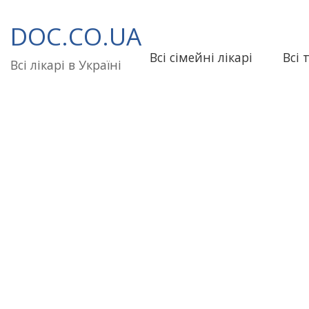
Перейти
до
DOC.CO.UA
вмісту
Всі сімейні лікарі
Всі 
Всі лікарі в Україні