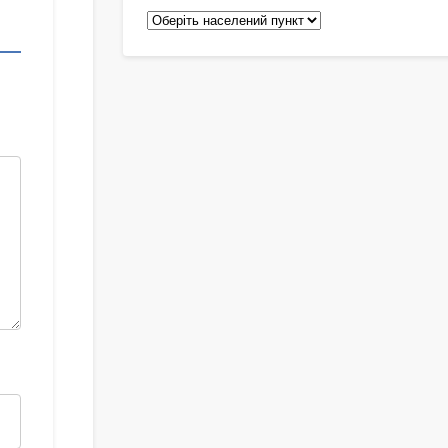
Педіатри