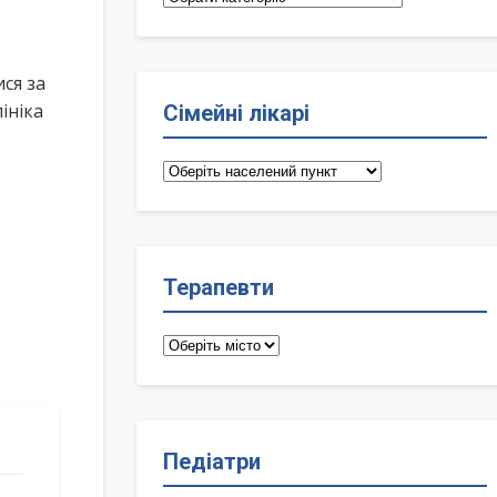
ся за
ініка
Сімейні лікарі
Сімейні
лікарі
Терапевти
Терапевти
Педіатри