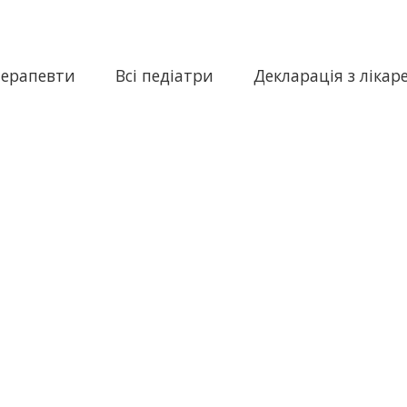
терапевти
Всі педіатри
Декларація з лікар