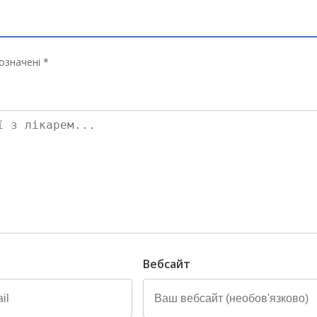
означені *
Вебсайт