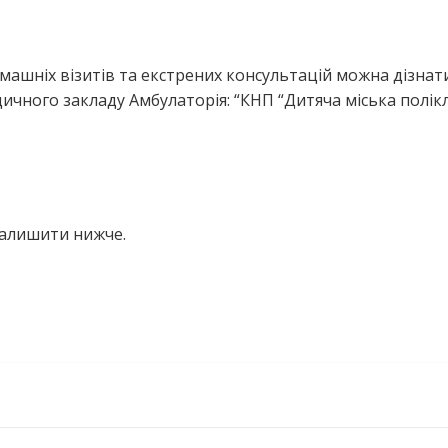
ашніх візитів та екстрених консультацій можна дізнати
чного закладу Амбулаторія: “КНП “Дитяча міська полікл
залишити нижче.