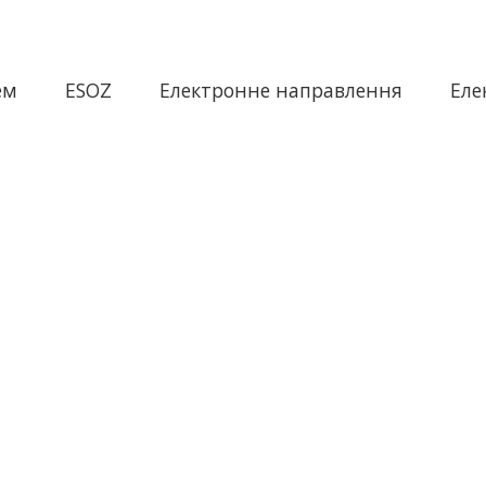
ем
ESOZ
Електронне направлення
Еле