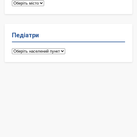
Терапевти
Педіатри
Педіатри