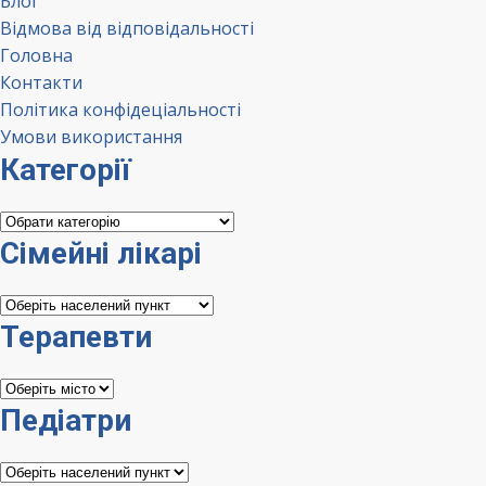
Блог
Відмова від відповідальності
Головна
Контакти
Політика конфідеціальності
Умови використання
Категорії
Категорії
Сімейні лікарі
Сімейні
лікарі
Терапевти
Терапевти
Педіатри
Педіатри