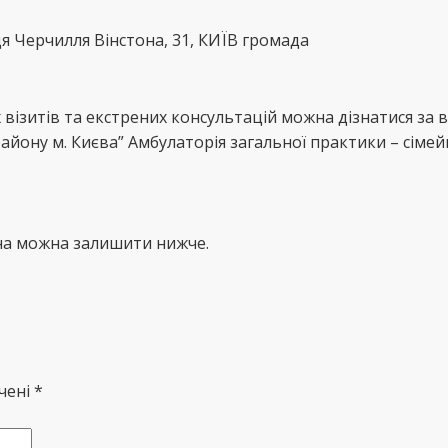
ця Черчилля Вінстона, 31, КИЇВ громада
візитів та екстрених консультацій можна дізнатися за
йону м. Києва” Амбулаторія загальної практики – сімей
на можна залишити нижче.
чені *