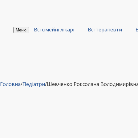
Перейти
до
вмісту
Всі сімейні лікарі
Всі терапевти
В
Меню
Головна
/
Педіатри
/
Шевченко Роксолана Володимирівна 