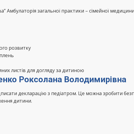
” Амбулаторія загальної практики – сімейної медицини)
ого розвитку
еплень
яних листів для догляду за дитиною
ченко Роксолана Володимирівна
дписати декларацію з педіатром. Це можна зробити безп
ження дитини.