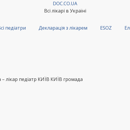
DOC.CO.UA
Всі лікарі в Україні
сі педіатри
Декларація з лікарем
ESOZ
Ел
– лікар педіатр КИЇВ КИЇВ громада