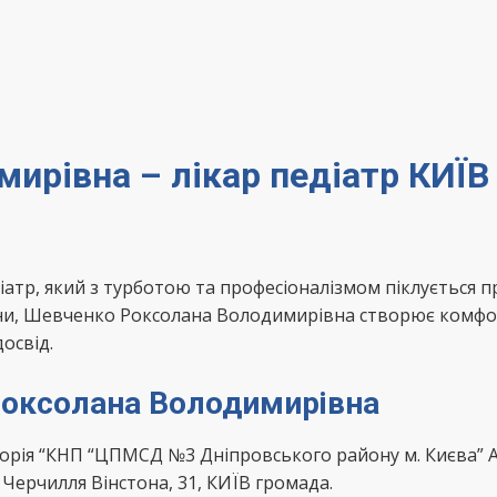
ирівна – лікар педіатр КИЇВ
тр, який з турботою та професіоналізмом піклується пр
ини, Шевченко Роксолана Володимирівна створює комфор
освід.
Роксолана Володимирівна
ія “КНП “ЦПМСД №3 Дніпровського району м. Києва” Ам
Черчилля Вінстона, 31, КИЇВ громада.