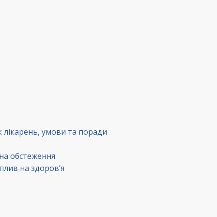
к лікарень, умови та поради
 на обстеження
вплив на здоров’я
в