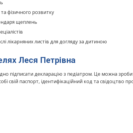
нь
 та фізичного розвитку
лендаря щеплень
ціалістів
лі лікарняних листів для догляду за дитиною
елях Леся Петрівна
ідно підписати декларацію з педіатром. Це можна зроби
обі свій паспорт, ідентифікаційний код та свідоцтво пр