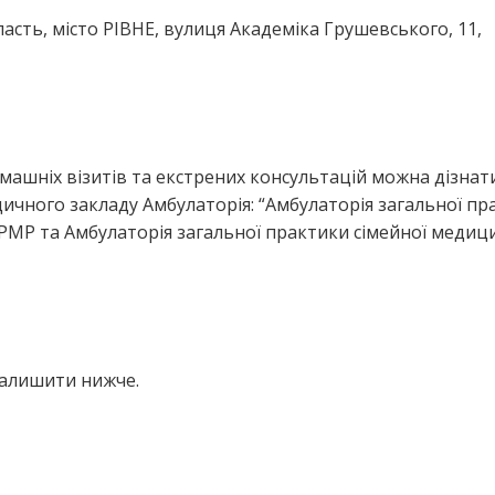
асть, місто РІВНЕ, вулиця Академіка Грушевського, 11,
ашніх візитів та екстрених консультацій можна дізнати
ичного закладу Амбулаторія: “Амбулаторія загальної пр
РМР та Амбулаторія загальної практики сімейної меди
залишити нижче.