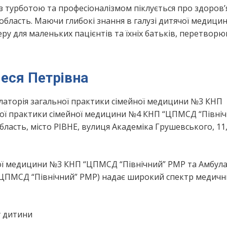
 з турботою та професіоналізмом піклується про здоров’
бласть. Маючи глибокі знання в галузі дитячої медицин
у для маленьких пацієнтів та їхніх батьків, перетвор
еся Петрівна
улаторія загальної практики сімейної медицини №3 КНП
ної практики сімейної медицини №4 КНП “ЦПМСД “Північ
асть, місто РІВНЕ, вулиця Академіка Грушевського, 11
ної медицини №3 КНП “ЦПМСД “Північний” РМР та Амбула
“ЦПМСД “Північний” РМР) надає широкий спектр медичн
у дитини