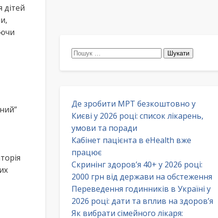
я дітей
и,
юючи
Пошук:
Де зробити МРТ безкоштовно у
ний”
Києві у 2026 році: список лікарень,
,
умови та поради
Кабінет пацієнта в eHealth вже
працює
торія
Скринінг здоров’я 40+ у 2026 році:
их
2000 грн від держави на обстеження
Переведення годинників в Україні у
2026 році: дати та вплив на здоров’я
Як вибрати сімейного лікаря: