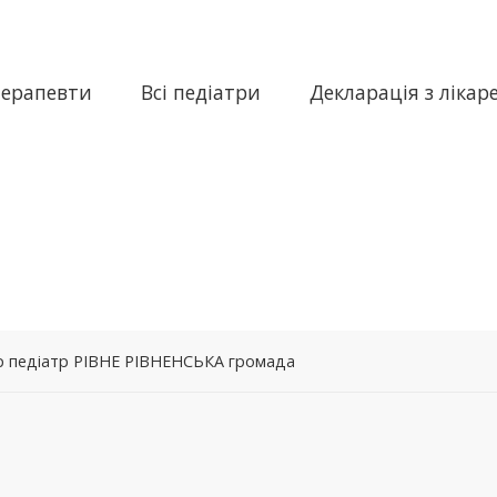
терапевти
Всі педіатри
Декларація з лікар
ар педіатр РІВНЕ РІВНЕНСЬКА громада