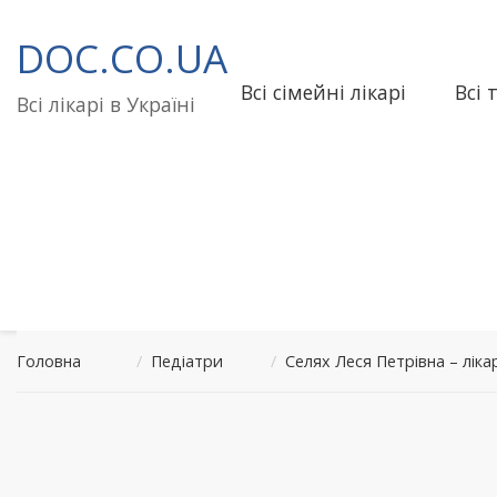
Перейти
до
DOC.CO.UA
вмісту
Всі сімейні лікарі
Всі 
Всі лікарі в Україні
Головна
/
Педіатри
/
Селях Леся Петрівна – лік