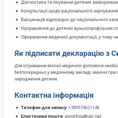
Діагностика та лікування дитячих захворюва
Консультації щодо раціонального харчування
Вакцинація відповідно до національного ка
Направлення до дитячих вузькопрофільних спе
Оформлення медичної документації, у тому чис
Як підписати декларацію з С
Для отримання якісної медичної допомоги необх
безпосередньо у медичному закладі, маючи при с
народження дитини.
Контактна інформація
Телефон для запису
:
+380974621148
Електронна пошта
: pivnichna@ukr.net