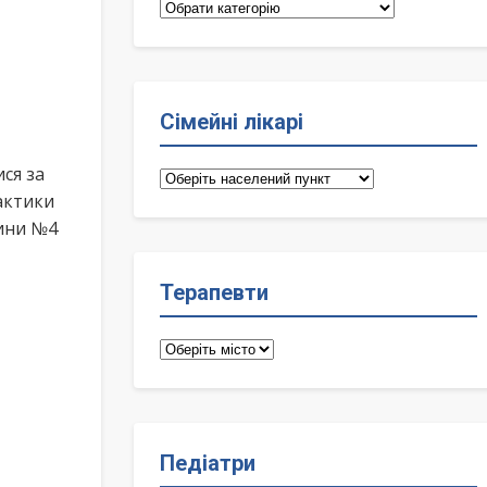
Категорії
Сімейні лікарі
ся за
Сімейні
актики
лікарі
цини №4
Терапевти
Терапевти
Педіатри