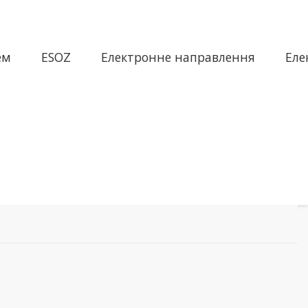
ем
ESOZ
Електронне направлення
Еле