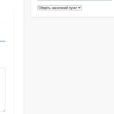
Педіатри