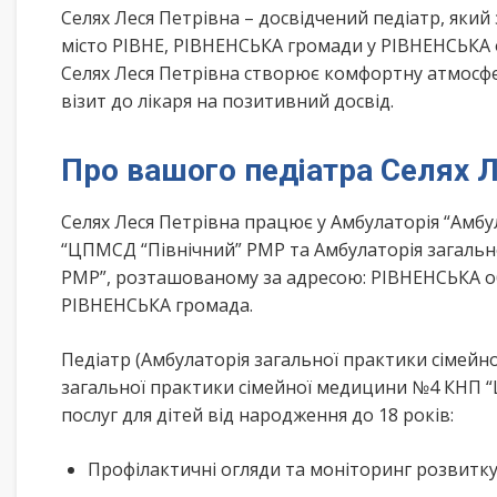
Селях Леся Петрівна – досвідчений педіатр, який
місто РІВНЕ, РІВНЕНСЬКА громади у РІВНЕНСЬКА о
Селях Леся Петрівна створює комфортну атмосфер
візит до лікаря на позитивний досвід.
Про вашого педіатра Селях Л
Селях Леся Петрівна працює у Амбулаторія “Амб
“ЦПМСД “Північний” РМР та Амбулаторія загаль
РМР”, розташованому за адресою: РІВНЕНСЬКА обл
РІВНЕНСЬКА громада.
Педіатр (Амбулаторія загальної практики сімей
загальної практики сімейної медицини №4 КНП 
послуг для дітей від народження до 18 років:
Профілактичні огляди та моніторинг розвитк