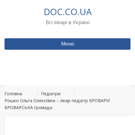
Перейти
DOC.CO.UA
до
вмісту
Всі лікарі в Україні
Меню
Головна
/
Педіатри
/
Рошко Ольга Олексіївна – лікар педіатр БРОВАРИ
БРОВАРСЬКА громада