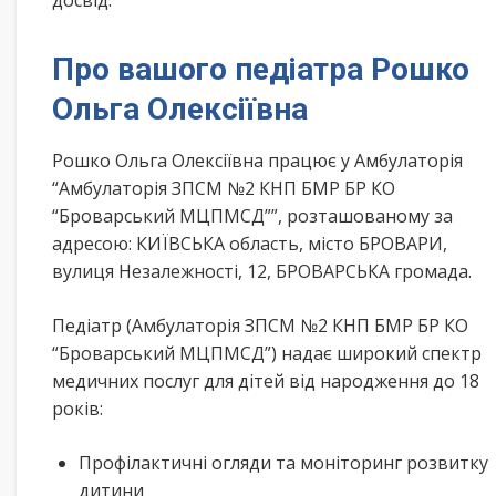
досвід.
Про вашого педіатра Рошко
Ольга Олексіївна
Рошко Ольга Олексіївна працює у Амбулаторія
“Амбулаторія ЗПСМ №2 КНП БМР БР КО
“Броварський МЦПМСД””, розташованому за
адресою: КИЇВСЬКА область, місто БРОВАРИ,
вулиця Незалежності, 12, БРОВАРСЬКА громада.
Педіатр (Амбулаторія ЗПСМ №2 КНП БМР БР КО
“Броварський МЦПМСД”) надає широкий спектр
медичних послуг для дітей від народження до 18
років:
Профілактичні огляди та моніторинг розвитку
дитини