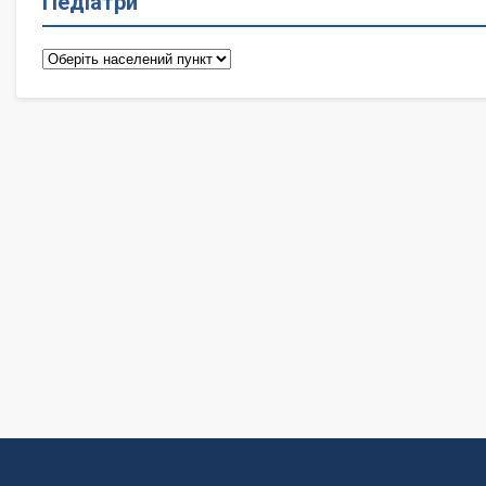
Педіатри
Педіатри