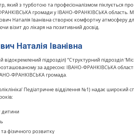
тр, який з турботою та професіоналізмом піклується про
-ФРАНКІВСЬКА громади у ІВАНО-ФРАНКІВСЬКА область. 
хович Наталія Іванівна створює комфортну атмосферу д
ючи візит до лікаря на позитивний досвід.
ич Наталія Іванівна
й відокремлений підрозділ) “Структурний підрозділ ‘Мі
, розташованому за адресою: ІВАНО-ФРАНКІВСЬКА област
ІВАНО-ФРАНКІВСЬКА громада.
оліклініка’ Педіатричне відділення №1) надає широкий с
років:
у дитини
нь
 та фізичного розвитку