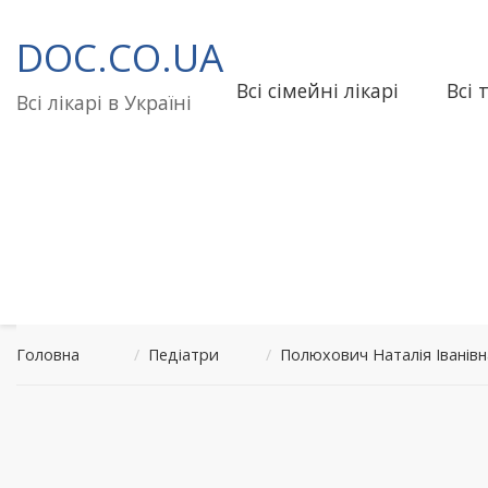
Перейти
до
DOC.CO.UA
вмісту
Всі сімейні лікарі
Всі 
Всі лікарі в Україні
Головна
/
Педіатри
/
Полюхович Наталія Іванів