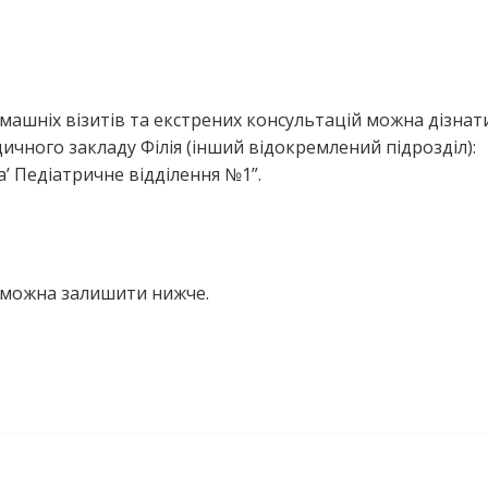
ашніх візитів та екстрених консультацій можна дізнати
чного закладу Філія (інший відокремлений підрозділ):
а’ Педіатричне відділення №1”.
а можна залишити нижче.