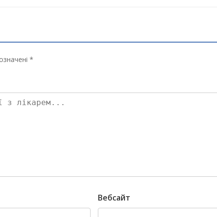
означені *
Вебсайт