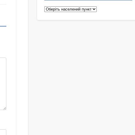
Педіатри