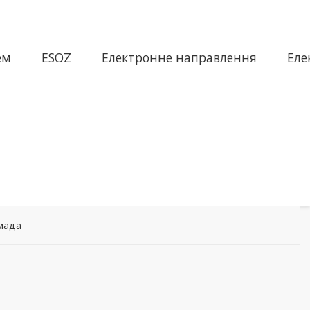
ем
ESOZ
Електронне направлення
Еле
мада