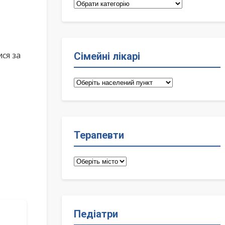
Категорії
ся за
Сімейні лікарі
Сімейні
лікарі
Терапевти
Терапевти
Педіатри