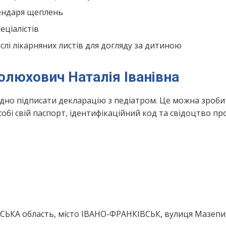
лендаря щеплень
ціалістів
лі лікарняних листів для догляду за дитиною
олюхович Наталія Іванівна
ідно підписати декларацію з педіатром. Це можна зроби
обі свій паспорт, ідентифікаційний код та свідоцтво пр
СЬКА область, місто ІВАНО-ФРАНКІВСЬК, вулиця Мазепи,