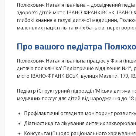
Полюхович Наталія Іванівна – досвідчений педіа
здоров’я дітей місто ІВАНО-ФРАНКІВСЬК, ІВАНО
глибокі знання в галузі дитячої медицини, Полю
маленьких пацієнтів та їхніх батьків, перетворю
Про вашого педіатра Полюхов
Полюхович Наталія Іванівна працює у Філія (інши
дитяча поліклініка’ Педіатричне відділення №1”
місто ІВАНО-ФРАНКІВСЬК, вулиця Мазепи, 179, 
Педіатр (Структурний підрозділ ‘Міська дитяча п
медичних послуг для дітей від народження до 18 
Профілактичні огляди та моніторинг розвитк
Діагностика та лікування дитячих захворюва
Консультації щодо раціонального харчування