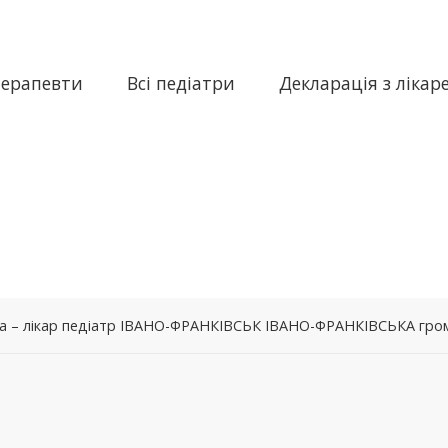
терапевти
Всі педіатри
Декларація з лікар
на – лікар педіатр ІВАНО-ФРАНКІВСЬК ІВАНО-ФРАНКІВСЬКА гро