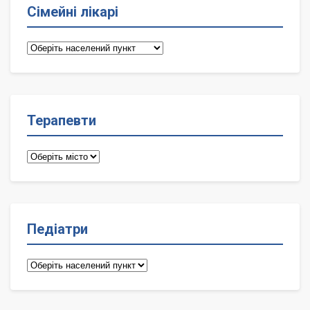
Сімейні лікарі
Сімейні
лікарі
Терапевти
Терапевти
Педіатри
Педіатри