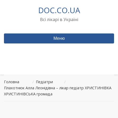
Перейти
DOC.CO.UA
до
вмісту
Всі лікарі в Україні
Меню
Головна
/
Педіатри
/
Плахотнюк Алла Леонідівна – лікар педіатр ХРИСТИНІВКА
ХРИСТИНІВСЬКА громада