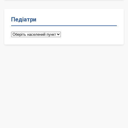
Педіатри
Педіатри