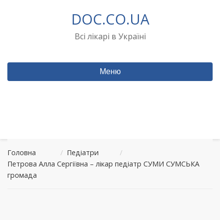
Перейти
DOC.CO.UA
до
вмісту
Всі лікарі в Україні
Меню
Головна
/
Педіатри
/
Петрова Алла Сергіївна – лікар педіатр СУМИ СУМСЬКА
громада