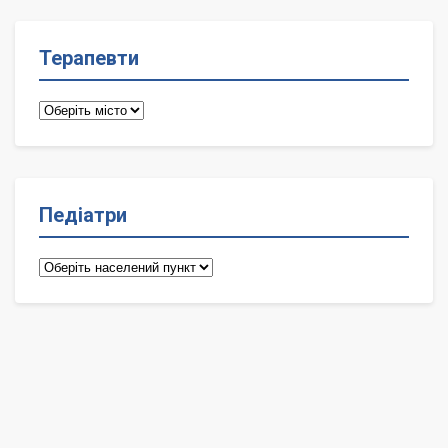
Терапевти
Терапевти
Педіатри
Педіатри