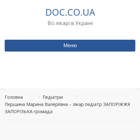
Перейти
DOC.CO.UA
до
вмісту
Всі лікарі в Україні
Меню
Головна
/
Педіатри
/
Першина Марина Валеріївна – лікар педіатр ЗАПОРІЖЖЯ
ЗАПОРІЗЬКА громада