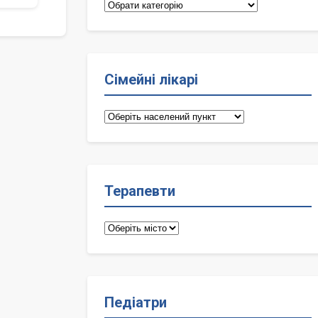
Категорії
Сімейні лікарі
Сімейні
лікарі
Терапевти
Терапевти
Педіатри