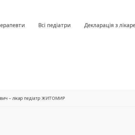
терапевти
Всі педіатри
Декларація з лікар
вич – лікар педіатр ЖИТОМИР