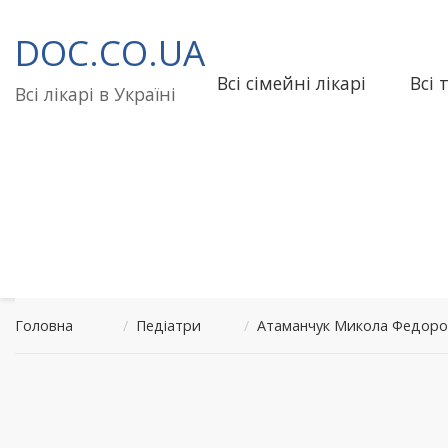
Перейти
до
DOC.CO.UA
вмісту
Всі сімейні лікарі
Всі 
Всі лікарі в Україні
Головна
/
Педіатри
/
Атаманчук Микола Федоро