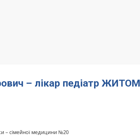
ович – лікар педіатр ЖИТО
ки – сімейної медицини №20