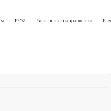
ем
ESOZ
Електронне направлення
Еле