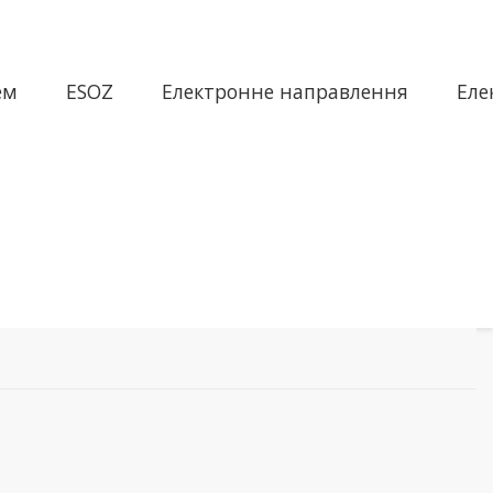
ем
ESOZ
Електронне направлення
Еле