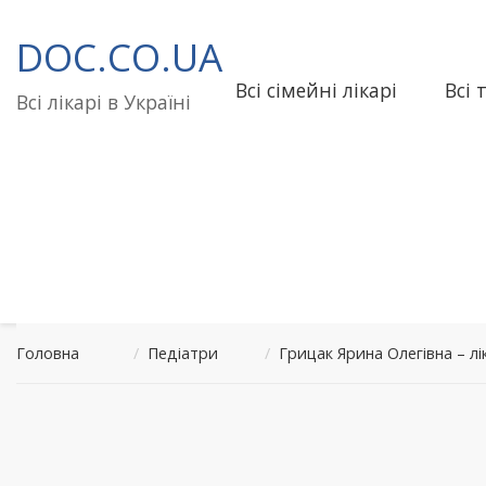
Перейти
до
DOC.CO.UA
вмісту
Всі сімейні лікарі
Всі 
Всі лікарі в Україні
Головна
/
Педіатри
/
Грицак Ярина Олегівна – л