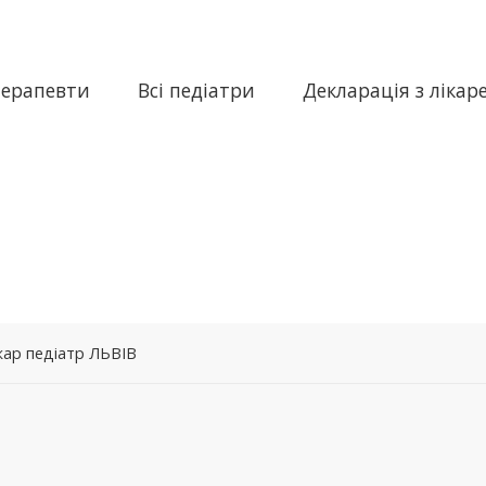
терапевти
Всі педіатри
Декларація з лікар
ікар педіатр ЛЬВІВ