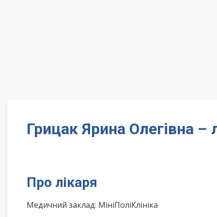
Грицак Ярина Олегівна – 
Про лікаря
Медичний заклад: МініПоліКлініка