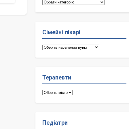
Категорії
Сімейні лікарі
Сімейні
лікарі
Терапевти
Терапевти
Педіатри