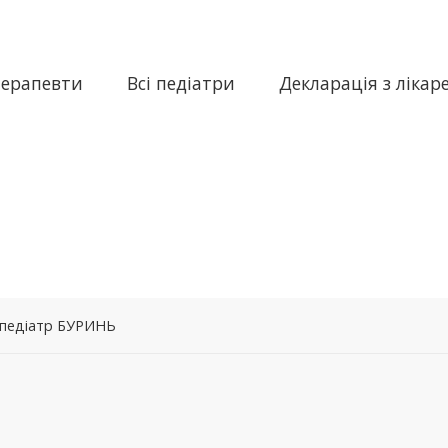
терапевти
Всі педіатри
Декларація з лікар
р педіатр БУРИНЬ