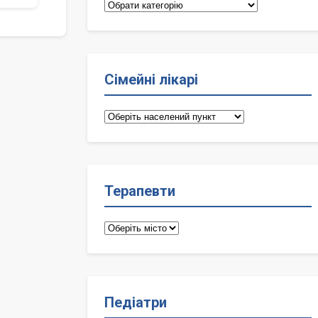
Категорії
Сімейні лікарі
Сімейні
лікарі
Терапевти
Терапевти
Педіатри