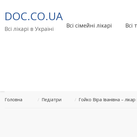
Перейти
до
DOC.CO.UA
вмісту
Всі сімейні лікарі
Всі 
Всі лікарі в Україні
Головна
/
Педіатри
/
Гойко Віра Іванівна – ліка