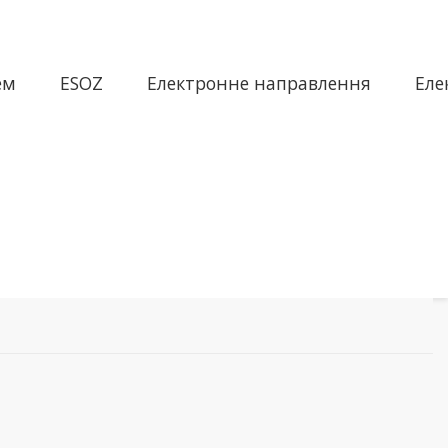
ем
ESOZ
Електронне направлення
Еле