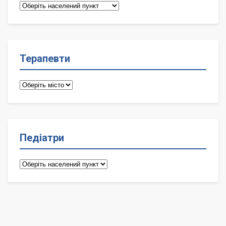
Сімейні
лікарі
Терапевти
Терапевти
Педіатри
Педіатри