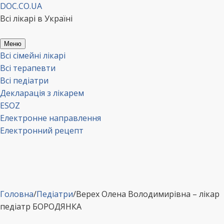
Перейти
DOC.CO.UA
до
Всі лікарі в Україні
вмісту
Меню
Всі сімейні лікарі
Всі терапевти
Всі педіатри
Декларація з лікарем
ESOZ
Електронне направлення
Електронний рецепт
Головна
/
Педіатри
/
Верех Олена Володимирівна – лікар
педіатр БОРОДЯНКА