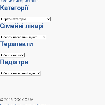
Умови використання
Категорії
Категорії
Сімейні лікарі
Сімейні
лікарі
Терапевти
Терапевти
Педіатри
Педіатри
© 2026 DOC.CO.UA