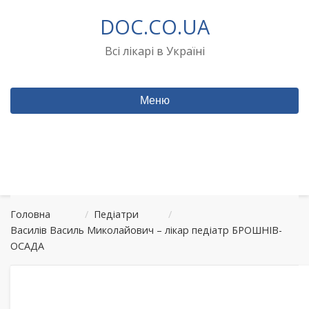
Перейти
DOC.CO.UA
до
вмісту
Всі лікарі в Україні
Меню
Головна
/
Педіатри
/
Василів Василь Миколайович – лікар педіатр БРОШНІВ-
ОСАДА