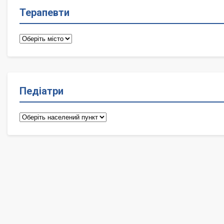
Терапевти
Терапевти
Педіатри
Педіатри