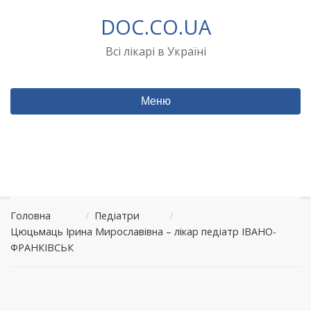
Перейти
DOC.CO.UA
до
вмісту
Всі лікарі в Україні
Меню
Головна
/
Педіатри
/
Цюцьмаць Ірина Мирославівна – лікар педіатр ІВАНО-
ФРАНКІВСЬК