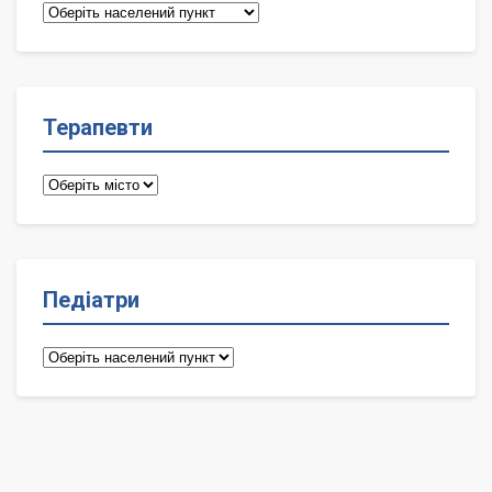
Сімейні
лікарі
Терапевти
Терапевти
Педіатри
Педіатри