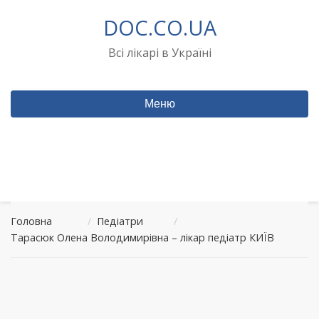
Перейти
DOC.CO.UA
до
вмісту
Всі лікарі в Україні
Меню
Головна
/
Педіатри
/
Тарасюк Олена Володимирівна – лікар педіатр КИЇВ