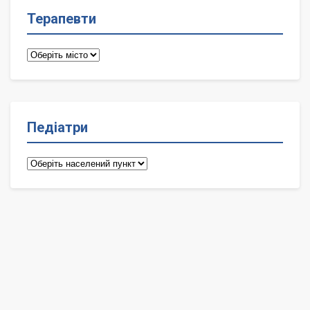
Терапевти
Терапевти
Педіатри
Педіатри