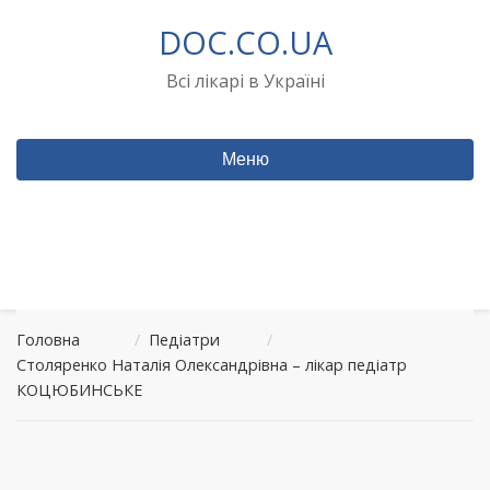
Перейти
DOC.CO.UA
до
вмісту
Всі лікарі в Україні
Меню
Головна
/
Педіатри
/
Столяренко Наталія Олександрівна – лікар педіатр
КОЦЮБИНСЬКЕ