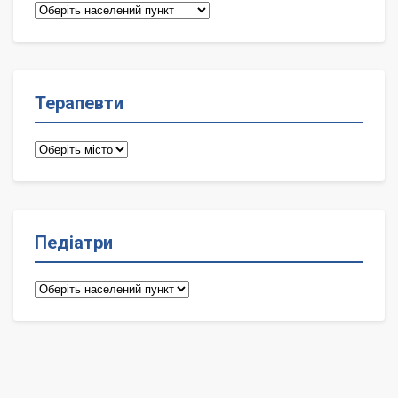
Сімейні
лікарі
Терапевти
Терапевти
Педіатри
Педіатри