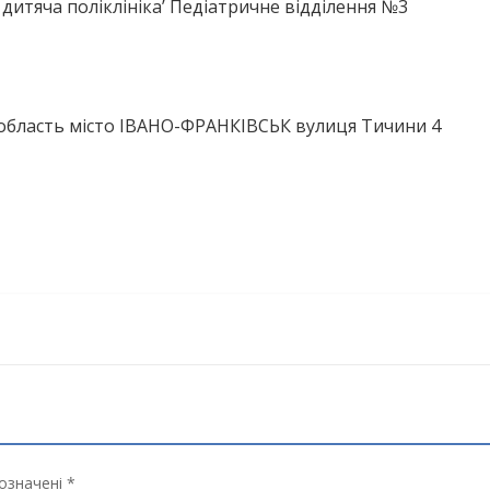
дитяча поліклініка’ Педіатричне відділення №3
область місто ІВАНО-ФРАНКІВСЬК вулиця Тичини 4
означені *