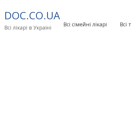
Перейти
до
DOC.CO.UA
вмісту
Всі сімейні лікарі
Всі 
Всі лікарі в Україні