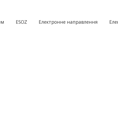
ем
ESOZ
Електронне направлення
Еле