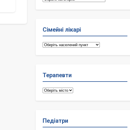
Сімейні лікарі
Сімейні
лікарі
Терапевти
Терапевти
Педіатри