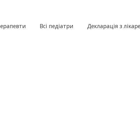
терапевти
Всі педіатри
Декларація з лікар