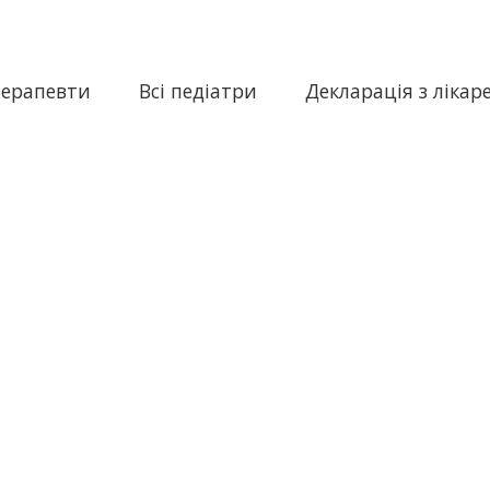
терапевти
Всі педіатри
Декларація з лікар