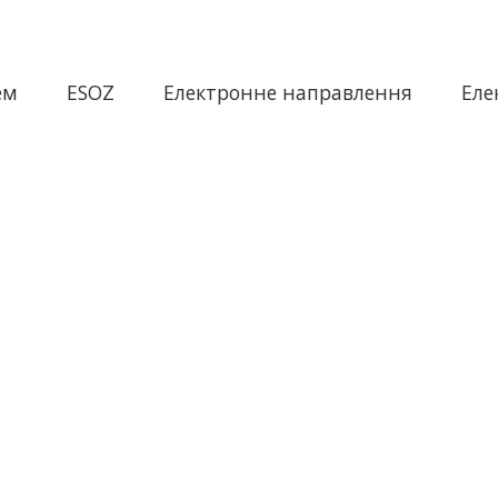
ем
ESOZ
Електронне направлення
Еле