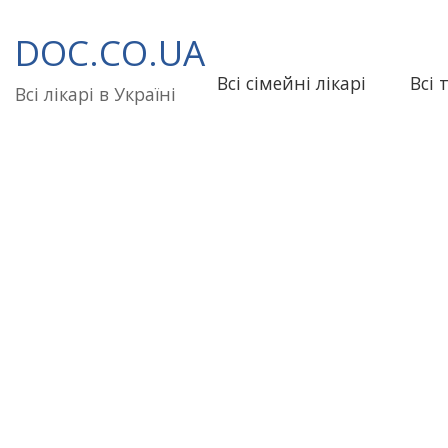
Перейти
до
DOC.CO.UA
вмісту
Всі сімейні лікарі
Всі 
Всі лікарі в Україні