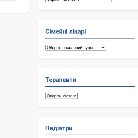
Сімейні лікарі
Сімейні
лікарі
Терапевти
Терапевти
Педіатри