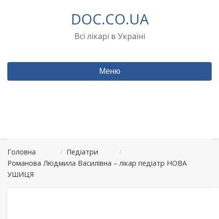
Перейти
DOC.CO.UA
до
вмісту
Всі лікарі в Україні
Меню
Головна
/
Педіатри
/
Романова Людмила Василівна – лікар педіатр НОВА
УШИЦЯ