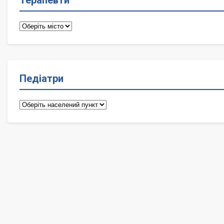
Терапевти
Терапевти
Педіатри
Педіатри