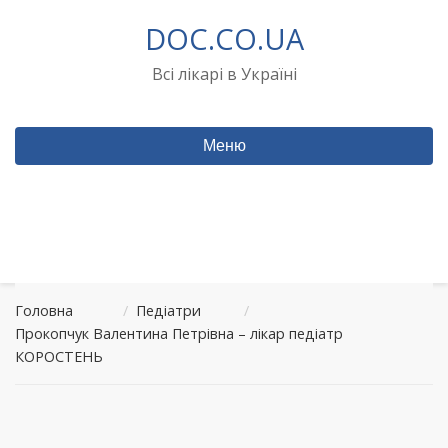
Перейти
DOC.CO.UA
до
вмісту
Всі лікарі в Україні
Меню
Головна
/
Педіатри
/
Прокопчук Валентина Петрівна – лікар педіатр
КОРОСТЕНЬ