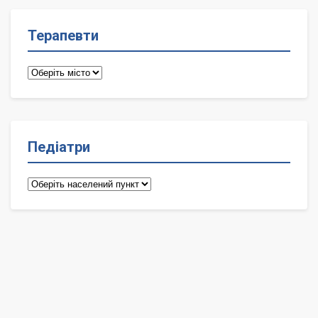
Терапевти
Терапевти
Педіатри
Педіатри