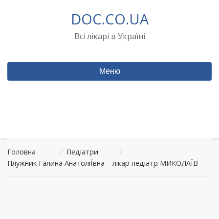
Перейти
DOC.CO.UA
до
вмісту
Всі лікарі в Україні
Меню
Головна
/
Педіатри
/
Плужник Галина АнатоліЇвна – лікар педіатр МИКОЛАЇВ