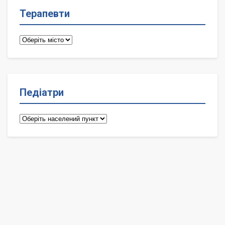
Терапевти
Терапевти
Педіатри
Педіатри