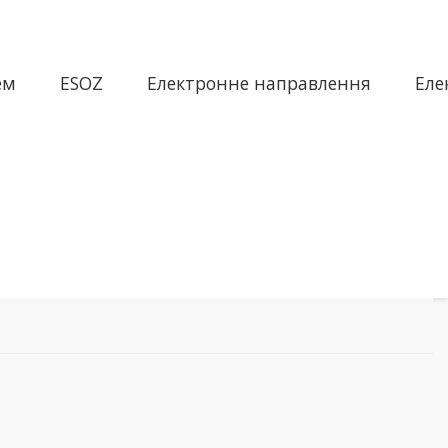
ем
ESOZ
Електронне направлення
Еле