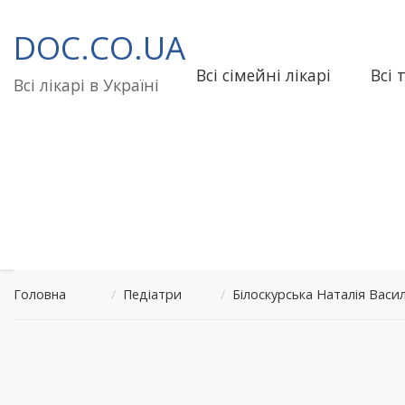
Перейти
до
DOC.CO.UA
вмісту
Всі сімейні лікарі
Всі 
Всі лікарі в Україні
Головна
/
Педіатри
/
Білоскурська Наталія Васи