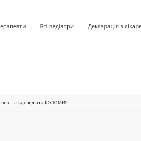
терапевти
Всі педіатри
Декларація з лікар
лівна – лікар педіатр КОЛОМИЯ