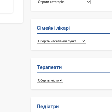
Категорії
Сімейні лікарі
Сімейні
лікарі
Терапевти
Терапевти
Педіатри