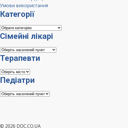
Умови використання
Категорії
Категорії
Сімейні лікарі
Сімейні
лікарі
Терапевти
Терапевти
Педіатри
Педіатри
© 2026 DOC.CO.UA