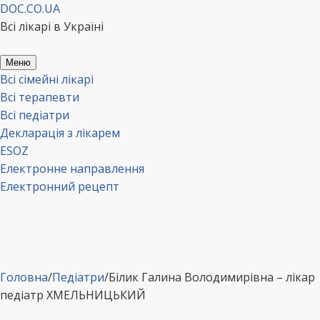
Перейти
DOC.CO.UA
до
Всі лікарі в Україні
вмісту
Меню
Всі сімейні лікарі
Всі терапевти
Всі педіатри
Декларація з лікарем
ESOZ
Електронне направлення
Електронний рецепт
Головна
/
Педіатри
/
Білик Галина Володимирівна – лікар
педіатр ХМЕЛЬНИЦЬКИЙ