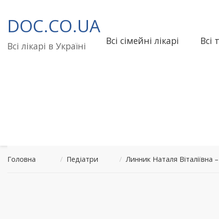
Перейти
до
DOC.CO.UA
вмісту
Всі сімейні лікарі
Всі 
Всі лікарі в Україні
Головна
/
Педіатри
/
Линник Наталя Віталіївна –