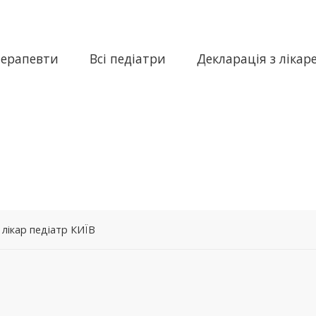
терапевти
Всі педіатри
Декларація з лікар
 лікар педіатр КИЇВ