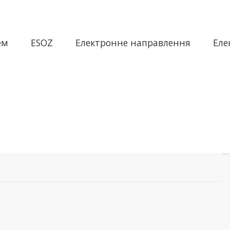
ем
ESOZ
Електронне направлення
Еле