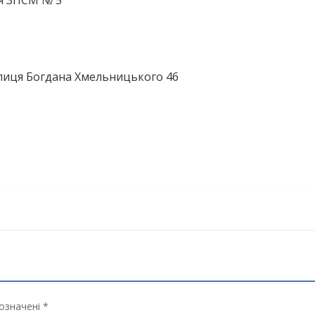
ія ЗПСМ № 5
улиця Богдана Хмельницького 46
означені *