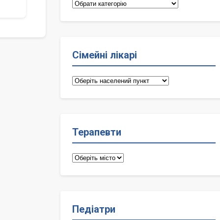
Категорії
Сімейні лікарі
Сімейні
лікарі
Терапевти
Терапевти
Педіатри