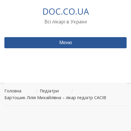
Перейти
DOC.CO.UA
до
вмісту
Всі лікарі в Україні
Меню
Головна
/
Педіатри
/
Бартошик Лілія Михайлівна – лікар педіатр САСІВ