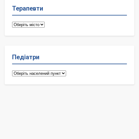
Терапевти
Терапевти
Педіатри
Педіатри