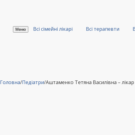
Перейти
до
вмісту
Всі сімейні лікарі
Всі терапевти
В
Меню
Головна
/
Педіатри
/
Аштаменко Тетяна Василівна – лікар