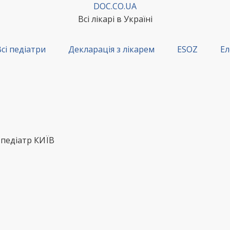
DOC.CO.UA
Всі лікарі в Україні
сі педіатри
Декларація з лікарем
ESOZ
Ел
 педіатр КИЇВ