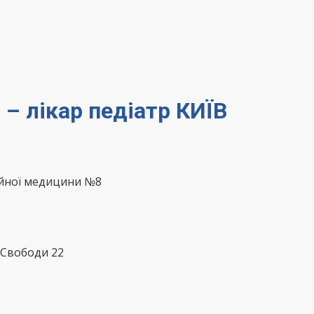
– лікар педіатр КИЇВ
ейної медицини №8
 Свободи 22