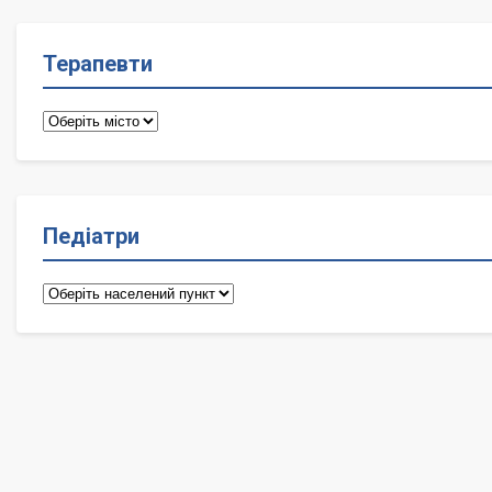
Терапевти
Терапевти
Педіатри
Педіатри