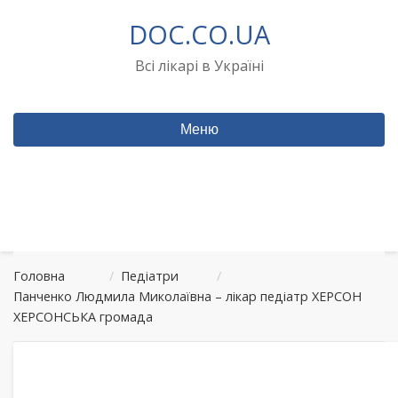
Перейти
DOC.CO.UA
до
вмісту
Всі лікарі в Україні
Меню
Головна
/
Педіатри
/
Панченко Людмила Миколаївна – лікар педіатр ХЕРСОН
ХЕРСОНСЬКА громада