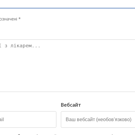
означені *
Вебсайт