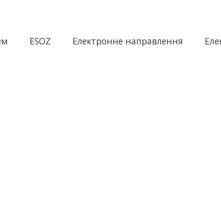
ем
ESOZ
Електронне направлення
Еле