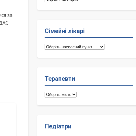
ся за
ІДАС
Сімейні лікарі
Сімейні
лікарі
Терапевти
Терапевти
Педіатри