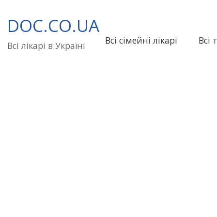
Перейти
до
DOC.CO.UA
вмісту
Всі сімейні лікарі
Всі 
Всі лікарі в Україні