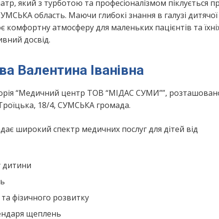
атр, який з турботою та професіоналізмом піклується п
УМСЬКА область. Маючи глибокі знання в галузі дитячої
 комфортну атмосферу для маленьких пацієнтів та їхні
ивний досвід.
ва Валентина Іванівна
орія “Медичний центр ТОВ “МІДАС СУМИ””, розташован
Троїцька, 18/4, СУМСЬКА громада.
ає широкий спектр медичних послуг для дітей від
у дитини
нь
 та фізичного розвитку
лендаря щеплень