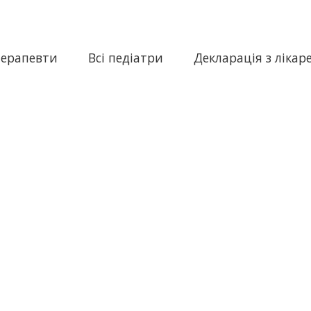
терапевти
Всі педіатри
Декларація з лікар