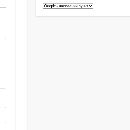
Педіатри