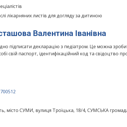
ціалістів
лі лікарняних листів для догляду за дитиною
сташова Валентина Іванівна
ідно підписати декларацію з педіатром. Це можна зроби
обі свій паспорт, ідентифікаційний код та свідоцтво пр
2700512
ть, місто СУМИ, вулиця Троїцька, 18/4, СУМСЬКА громад