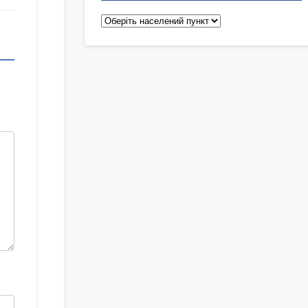
Педіатри