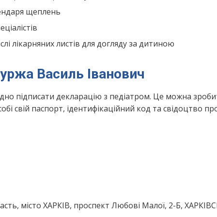
лендаря щеплень
ціалістів
лі лікарняних листів для догляду за дитиною
Муржа Василь Іванович
ідно підписати декларацію з педіатром. Це можна зроби
обі свій паспорт, ідентифікаційний код та свідоцтво пр
асть, місто ХАРКІВ, проспект Любові Малої, 2-Б, ХАРКІВ