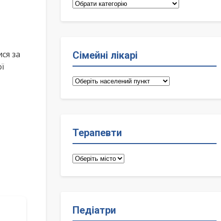
Категорії
ся за
Сімейні лікарі
ї
Сімейні
лікарі
Терапевти
Терапевти
Педіатри