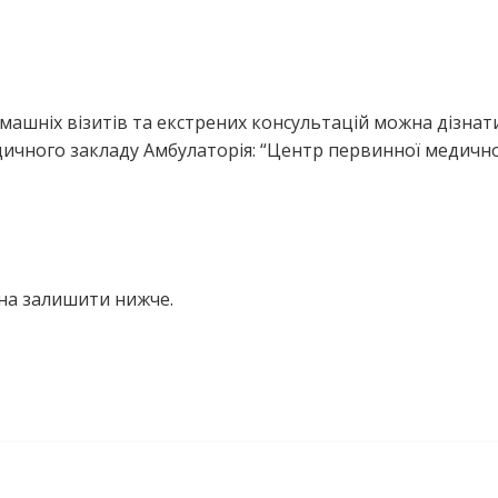
ашніх візитів та екстрених консультацій можна дізнати
ичного закладу Амбулаторія: “Центр первинної медично
на залишити нижче.