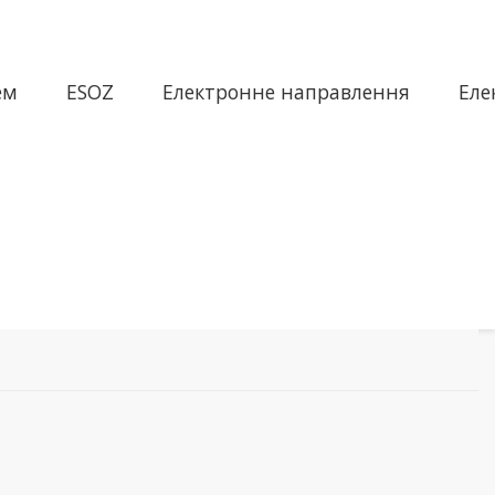
ем
ESOZ
Електронне направлення
Еле