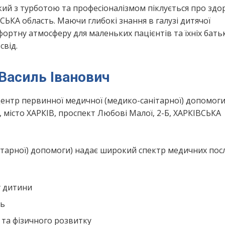
кий з турботою та професіоналізмом піклується про здо
СЬКА область. Маючи глибокі знання в галузі дитячої
ртну атмосферу для маленьких пацієнтів та їхніх батьк
свід.
Василь Іванович
ентр первинної медичної (медико-санітарної) допомоги
місто ХАРКІВ, проспект Любові Малої, 2-Б, ХАРКІВСЬКА
ітарної) допомоги) надає широкий спектр медичних посл
у дитини
нь
 та фізичного розвитку