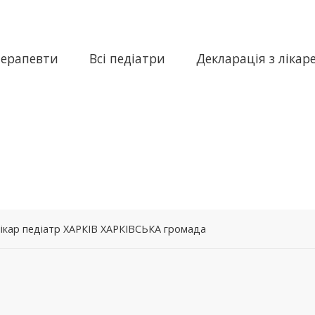
терапевти
Всі педіатри
Декларація з лікар
лікар педіатр ХАРКІВ ХАРКІВСЬКА громада