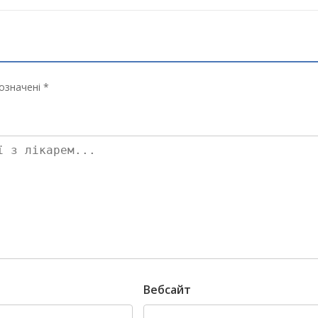
означені *
Вебсайт