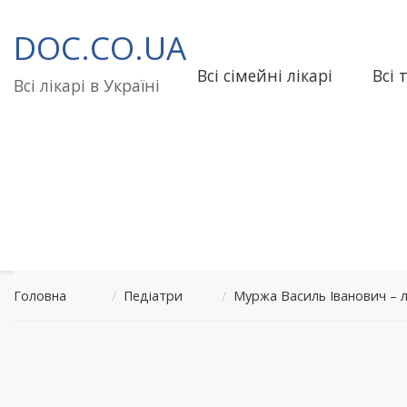
Перейти
до
DOC.CO.UA
вмісту
Всі сімейні лікарі
Всі 
Всі лікарі в Україні
Головна
/
Педіатри
/
Муржа Василь Іванович – 