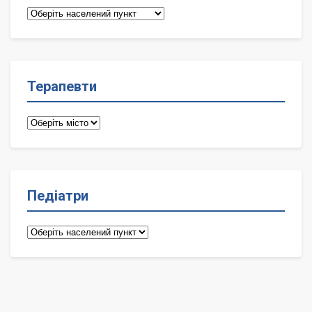
Сімейні
лікарі
Терапевти
Терапевти
Педіатри
Педіатри