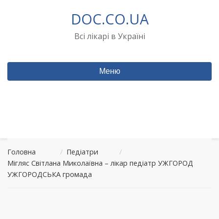
Перейти
DOC.CO.UA
до
вмісту
Всі лікарі в Україні
Меню
Головна
/
Педіатри
/
Мігляс Світлана Миколаївна – лікар педіатр УЖГОРОД
УЖГОРОДСЬКА громада