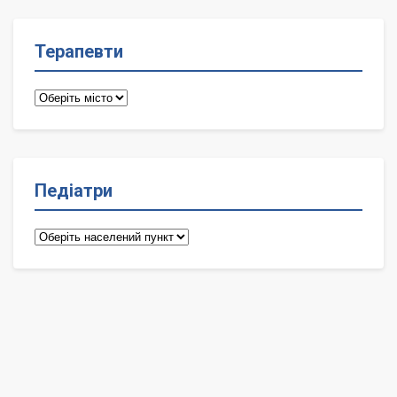
Терапевти
Терапевти
Педіатри
Педіатри