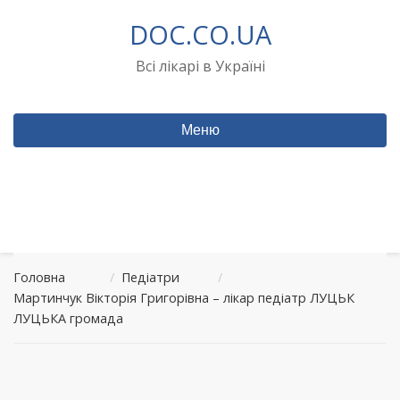
Перейти
DOC.CO.UA
до
вмісту
Всі лікарі в Україні
Меню
Головна
/
Педіатри
/
Мартинчук Вікторія Григорівна – лікар педіатр ЛУЦЬК
ЛУЦЬКА громада