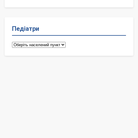
Педіатри
Педіатри